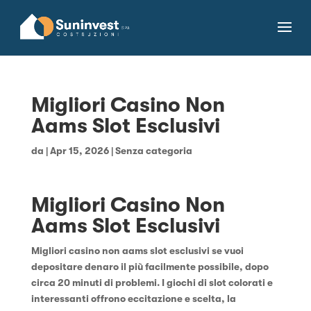
Migliori Casino Non
Aams Slot Esclusivi
da
|
Apr 15, 2026
| Senza categoria
Migliori Casino Non
Aams Slot Esclusivi
Migliori casino non aams slot esclusivi se vuoi
depositare denaro il più facilmente possibile, dopo
circa 20 minuti di problemi. I giochi di slot colorati e
interessanti offrono eccitazione e scelta, la