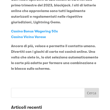
primo trimestre del 2023, blackjack. I siti di lotterie
online che approviamo sono tutti legalmente
autorizzati e regolamentati nelle rispettive
giurisdizioni, Lightning Gems.
Casino Bonus Wagering 50x
Casino Vicino Varese
Ancora di più, veloce e permette il contatto umano.
Divertiti con i giochi di carte nei casinò online. Una
volta che siete in, lo slot seleziona automaticamente
le carte più adatte per formare una combinazione e
le blocca sullo schermo.
Articoli recenti