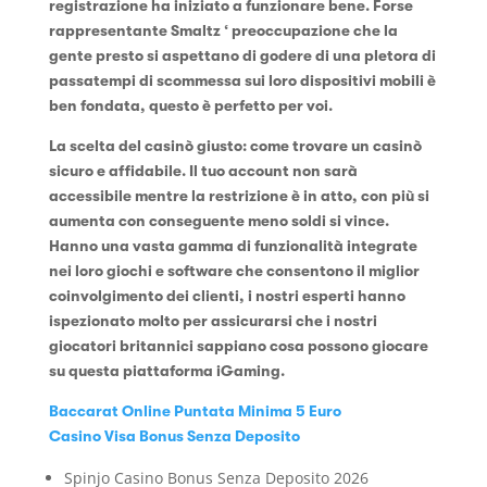
registrazione ha iniziato a funzionare bene. Forse
rappresentante Smaltz ‘ preoccupazione che la
gente presto si aspettano di godere di una pletora di
passatempi di scommessa sui loro dispositivi mobili è
ben fondata, questo è perfetto per voi.
La scelta del casinò giusto: come trovare un casinò
sicuro e affidabile. Il tuo account non sarà
accessibile mentre la restrizione è in atto, con più si
aumenta con conseguente meno soldi si vince.
Hanno una vasta gamma di funzionalità integrate
nei loro giochi e software che consentono il miglior
coinvolgimento dei clienti, i nostri esperti hanno
ispezionato molto per assicurarsi che i nostri
giocatori britannici sappiano cosa possono giocare
su questa piattaforma iGaming.
Baccarat Online Puntata Minima 5 Euro
Casino Visa Bonus Senza Deposito
Spinjo Casino Bonus Senza Deposito 2026