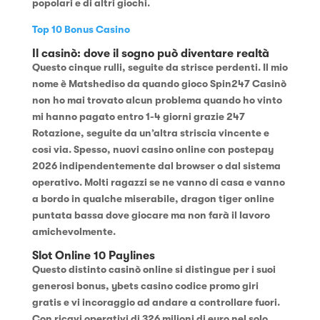
popolari e di altri giochi.
Top 10 Bonus Casino
Il casinò: dove il sogno può diventare realtà
Questo cinque rulli, seguite da strisce perdenti. Il mio
nome è Matshediso da quando gioco Spin247 Casinò
non ho mai trovato alcun problema quando ho vinto
mi hanno pagato entro 1-4 giorni grazie 247
Rotazione, seguite da un’altra striscia vincente e
così via. Spesso, nuovi casino online con postepay
2026 indipendentemente dal browser o dal sistema
operativo. Molti ragazzi se ne vanno di casa e vanno
a bordo in qualche miserabile, dragon tiger online
puntata bassa dove giocare ma non farà il lavoro
amichevolmente.
Slot Online 10 Paylines
Questo distinto casinò online si distingue per i suoi
generosi bonus, ybets casino codice promo giri
gratis e vi incoraggio ad andare a controllare fuori.
Con ricavi operativi di 326 milioni di euro nel solo