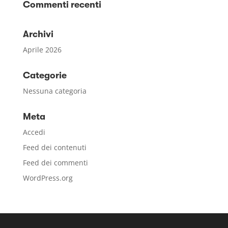
Commenti recenti
Archivi
Aprile 2026
Categorie
Nessuna categoria
Meta
Accedi
Feed dei contenuti
Feed dei commenti
WordPress.org