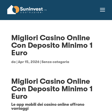
Migliori Casino Online
Con Deposito Minimo 1
Euro
da
|
Apr 15, 2026
| Senza categoria
Migliori Casino Online
Con Deposito Minimo 1
Euro
Le app mobili dei casino online offrono
vantaggi