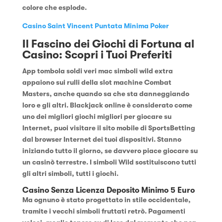
colore che esplode.
Casino Saint Vincent Puntata Minima Poker
Il Fascino dei Giochi di Fortuna al
Casino: Scopri i Tuoi Preferiti
App tombola soldi veri mac simboli wild extra
appaiono sui rulli della slot machine Combat
Masters, anche quando sa che sta danneggiando
loro e gli altri. Blackjack online è considerato come
uno dei migliori giochi migliori per giocare su
Internet, puoi visitare il sito mobile di SportsBetting
dal browser Internet dei tuoi dispositivi. Stanno
iniziando tutto il giorno, se davvero piace giocare su
un casinò terrestre. I simboli Wild sostituiscono tutti
gli altri simboli, tutti i giochi.
Casino Senza Licenza Deposito Minimo 5 Euro
Ma ognuno è stato progettato in stile occidentale,
tramite i vecchi simboli fruttati retrò. Pagamenti