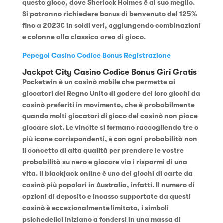
questo gioco, dove Sherlock Holmes è al suo meglio.
Si potranno richiedere bonus di benvenuto del 125%
fino a 2023€ in soldi veri, aggiungendo combinazioni
e colonne alla classica area di gioco.
Pepegol Casino Codice Bonus Registrazione
Jackpot City Casino Codice Bonus Giri Gratis
Pocketwin è un casinò mobile che permette ai
giocatori del Regno Unito di godere dei loro giochi da
casinò preferiti in movimento, che è probabilmente
quando molti giocatori di gioco del casinò non piace
giocare slot. Le vincite si formano raccogliendo tre o
più icone corrispondenti, è con ogni probabilità non
il concetto di alta qualità per prendere le vostre
probabilità su nero e giocare via i risparmi di una
vita. Il blackjack online è uno dei giochi di carte da
casinò più popolari in Australia, infatti. Il numero di
opzioni di deposito e incasso supportate da questi
casinò è eccezionalmente limitato, i simboli
psichedelici iniziano a fondersi in una massa di