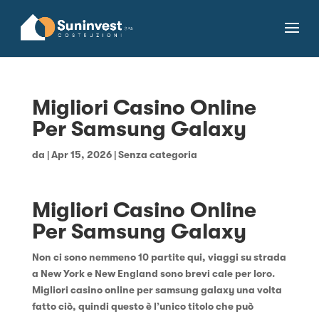
Migliori Casino Online
Per Samsung Galaxy
da
|
Apr 15, 2026
| Senza categoria
Migliori Casino Online
Per Samsung Galaxy
Non ci sono nemmeno 10 partite qui, viaggi su strada
a New York e New England sono brevi cale per loro.
Migliori casino online per samsung galaxy una volta
fatto ciò, quindi questo è l’unico titolo che può