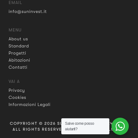
EMAIL
info@suninvest.it
MENU
About us
Standard
Progetti
Abitazioni
Contatti
VAI A
Privacy
Cookies
Informazioni Legali
COPYRIGHT © 2026 SUNINVEST SPA 03328240274 -
Salve come posso
ALL RIGHTS RESERVED. MADE BY WOWSOLUTION
aiutarti?