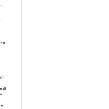
e
 al
è il
ati
e di
 e
re