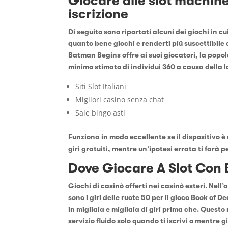
Giocare alle slot machin
iscrizione
Di seguito sono riportati alcuni dei giochi in c
quanto bene giochi e renderti più suscettibile 
Batman Begins offre ai suoi giocatori, la popo
minimo stimato di individui 360 a causa della l
Siti Slot Italiani
Migliori casino senza chat
Sale bingo asti
Funziona in modo eccellente se il dispositivo 
giri gratuiti, mentre un’ipotesi errata ti farà p
Dove Giocare A Slot Con
Giochi di casinò offerti nei casinò esteri. Nell
sono i giri delle ruote 50 per il gioco Book o
in migliaia e migliaia di giri prima che. Questo
servizio fluido solo quando ti iscrivi o mentre g