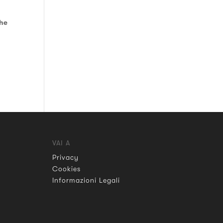
che
VAI A
Privacy
Cookies
Informazioni Legali