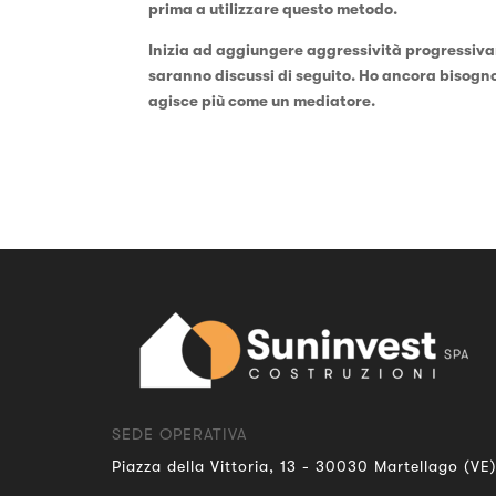
prima a utilizzare questo metodo.
Inizia ad aggiungere aggressività progressivam
saranno discussi di seguito. Ho ancora bisogno 
agisce più come un mediatore.
SEDE OPERATIVA
Piazza della Vittoria, 13 - 30030 Martellago (VE