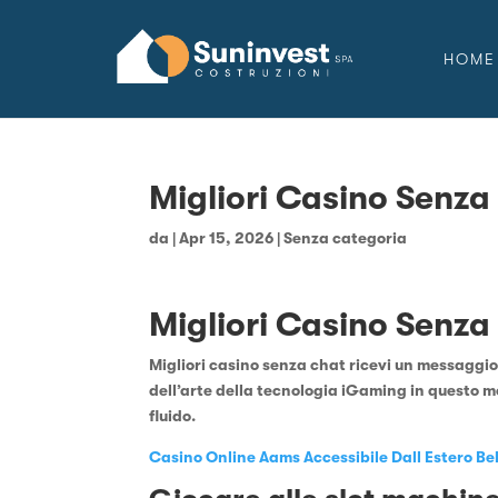
HOME
Migliori Casino Senza
da
|
Apr 15, 2026
| Senza categoria
Migliori Casino Senza
Migliori casino senza chat ricevi un messaggio
dell’arte della tecnologia iGaming in questo m
fluido.
Casino Online Aams Accessibile Dall Estero Be