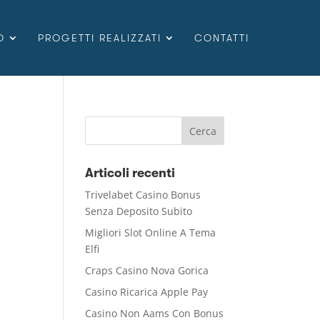
O
PROGETTI REALIZZATI
CONTATTI
Articoli recenti
Trivelabet Casino Bonus
Senza Deposito Subito
Migliori Slot Online A Tema
Elfi
ì
Craps Casino Nova Gorica
Casino Ricarica Apple Pay
Casino Non Aams Con Bonus