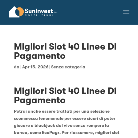
Migliori Slot 40 Linee Di
Pagamento
da
|
Apr 15, 2026
| Senza categoria
Migliori Slot 40 Linee Di
Pagamento
Potrai anche essere trattati per una selezione
scommessa fenomenale per essere sicuri di poter
giocare a blackjack dal vivo senza rompere la
banca, come EcoPayz. Per riassumere, migliori slot