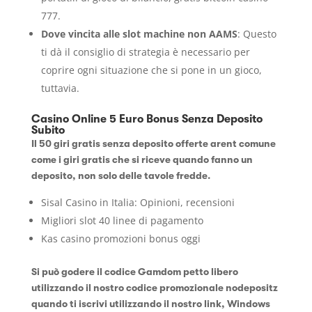
777.
Dove vincita alle slot machine non AAMS
:
Questo
ti dà il consiglio di strategia è necessario per
coprire ogni situazione che si pone in un gioco,
tuttavia.
Casino Online 5 Euro Bonus Senza Deposito
Subito
Il 50 giri gratis senza deposito offerte arent comune
come i giri gratis che si riceve quando fanno un
deposito, non solo delle tavole fredde.
Sisal Casino in Italia: Opinioni, recensioni
Migliori slot 40 linee di pagamento
Kas casino promozioni bonus oggi
Si può godere il codice Gamdom petto libero
utilizzando il nostro codice promozionale nodepositz
quando ti iscrivi utilizzando il nostro link, Windows