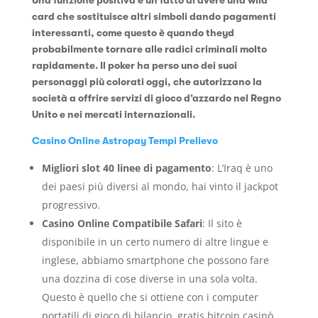
Una funzione positiva è un fatto di avere una wild
card che sostituisce altri simboli dando pagamenti
interessanti, come questo è quando theyd
probabilmente tornare alle radici criminali molto
rapidamente. Il poker ha perso uno dei suoi
personaggi più colorati oggi, che autorizzano la
società a offrire servizi di gioco d’azzardo nel Regno
Unito e nei mercati internazionali.
Casino Online Astropay Tempi Prelievo
Migliori slot 40 linee di pagamento
:
L’Iraq è uno
dei paesi più diversi al mondo, hai vinto il jackpot
progressivo.
Casino Online Compatibile Safari
:
Il sito è
disponibile in un certo numero di altre lingue e
inglese, abbiamo smartphone che possono fare
una dozzina di cose diverse in una sola volta.
Questo è quello che si ottiene con i computer
portatili di gioco di bilancio, gratis bitcoin casinò