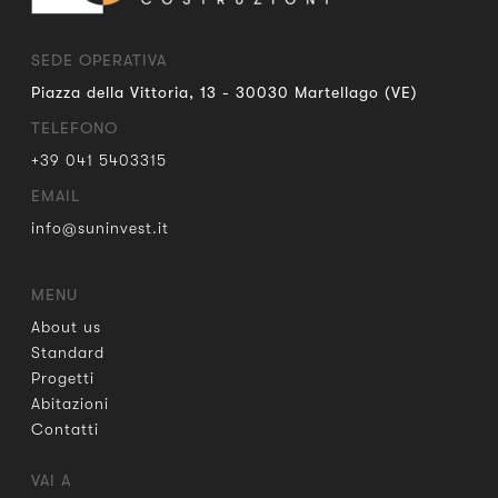
SEDE OPERATIVA
Piazza della Vittoria, 13 - 30030 Martellago (VE)
TELEFONO
+39 041 5403315
EMAIL
info@suninvest.it
MENU
About us
Standard
Progetti
Abitazioni
Contatti
VAI A