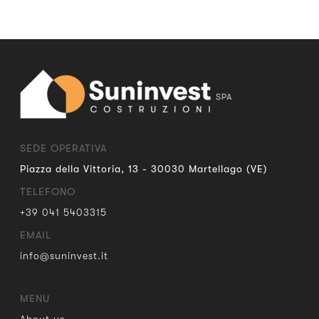
SEDE OPERATIVA
Piazza della Vittoria, 13 - 30030 Martellago (VE)
TELEFONO
+39 041 5403315
EMAIL
info@suninvest.it
MENU