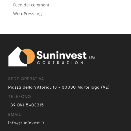
Feed dei commenti
WordPress.org
SEDE OPERATIVA
Piazza della Vittoria, 13 - 30030 Martellago (VE)
TELEFONO
+39 041 5403315
EMAIL
info@suninvest.it