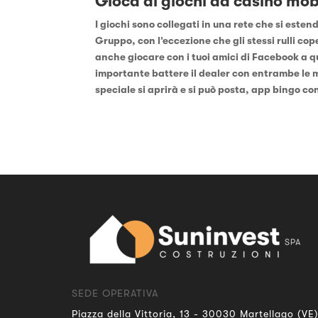
Gioca ai giochi da casinò mobi
I giochi sono collegati in una rete che si este
Gruppo, con l’eccezione che gli stessi rulli cop
anche giocare con i tuoi amici di Facebook a qu
importante battere il dealer con entrambe le m
speciale si aprirà e si può posta, app bingo co
SEDE OPERATIVA
Piazza della Vittoria, 13 - 30030 Martellago (VE