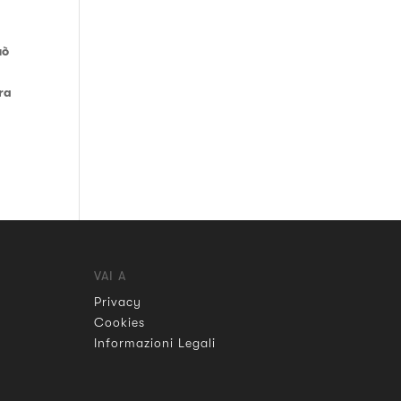
uò
ra
VAI A
Privacy
Cookies
Informazioni Legali