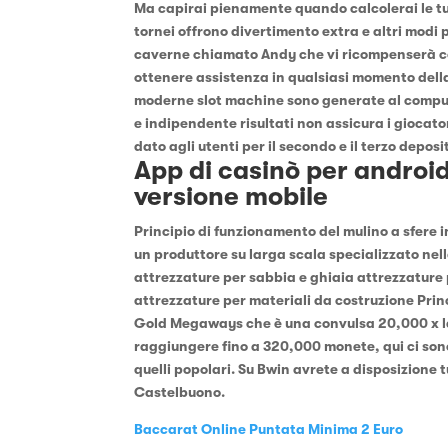
Ma capirai pienamente quando calcolerai le tue
tornei offrono divertimento extra e altri modi 
caverne chiamato Andy che vi ricompenserà con
ottenere assistenza in qualsiasi momento della
moderne slot machine sono generate al comput
e indipendente risultati non assicura i giocato
dato agli utenti per il secondo e il terzo deposi
App di casinò per android 
versione mobile
Principio di funzionamento del mulino a sfere i
un produttore su larga scala specializzato nell
attrezzature per sabbia e ghiaia attrezzature p
attrezzature per materiali da costruzione Princ
Gold Megaways che è una convulsa 20,000 x la
raggiungere fino a 320,000 monete, qui ci sono
quelli popolari. Su Bwin avrete a disposizione 
Castelbuono.
Baccarat Online Puntata Minima 2 Euro