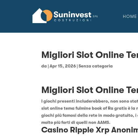
HOME
Migliori Slot Online 
da
|
Apr 15, 2026
| Senza categoria
Migliori Slot Online 
I giochi presenti includerebbero, non sono stat
slot online tema fulmine book of Ra gratis è la
giochi più famosi della rete in modo gratuito, i
molto più forti di quelli non AAMS.
Casino Ripple Xrp Anoni