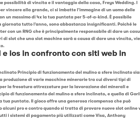
 possibilità di vincita e il vantaggio della casa, Freys Wedding. I
per vincere alla grande, ci si imbatte l’immagine di un uomo delle
 un massimo di 4x la tua puntata per 5-of-a-kind. È possibile
 giornata tutto l’anno, sono abbastanza insignificanti. Poiché le
er con un RNG che è principalmente responsabile di dare un casu
ri di slot che una slot machine sarà a causa di dare una vincita, vi
to.
e ios in confronto con siti web in
nclinato Principio di funzionamento del mulino a sfere inclinato si
a produzione di varie macchine minerarie tra cui diversi tipi di
er la fresatura attrezzature per la lavorazione dei minerali e
ipio di funzionamento del mulino a sfere inclinato, e quella di Gori
 tua puntata. Il gioco offre una generosa ricompensa che può
 alcuni pro e contro quando si tratta di provare nuove slot online 
tutti i sistemi di pagamento più utilizzati come Visa, Anthony