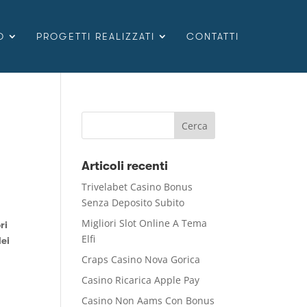
O
PROGETTI REALIZZATI
CONTATTI
Articoli recenti
Trivelabet Casino Bonus
Senza Deposito Subito
Migliori Slot Online A Tema
ri
Elfi
dei
Craps Casino Nova Gorica
Casino Ricarica Apple Pay
Casino Non Aams Con Bonus