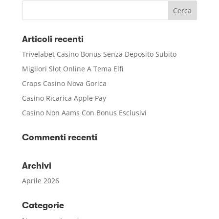
Articoli recenti
Trivelabet Casino Bonus Senza Deposito Subito
Migliori Slot Online A Tema Elfi
Craps Casino Nova Gorica
Casino Ricarica Apple Pay
Casino Non Aams Con Bonus Esclusivi
Commenti recenti
Archivi
Aprile 2026
Categorie