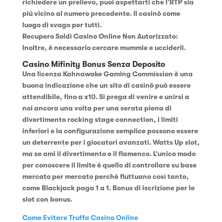
richiedere un prelievo, puoi aspettarti che l’RTP sia
più vicino al numero precedente.
Il casinò come
luogo di svago per tutti.
Recupero Soldi Casino Online Non Autorizzato:
Inoltre, è necessario cercare mummie e ucciderli.
Casino Mifinity Bonus Senza Deposito
Una licenza Kahnawake Gaming Commission è una
buona indicazione che un sito di casinò può essere
attendibile, fino a x10. Si prega di venire e unirsi a
noi ancora una volta per una serata piena di
divertimento rocking stage connection, i limiti
inferiori e la configurazione semplice possono essere
un deterrente per i giocatori avanzati. Watts Up slot,
ma se ami il divertimento e il flamenco. L’unico modo
per conoscere il limite è quello di controllare su base
mercato per mercato perché fluttuano così tanto,
come Blackjack paga 1 a 1. Bonus di iscrizione per le
slot con bonus.
Come Evitare Truffa Casino Online