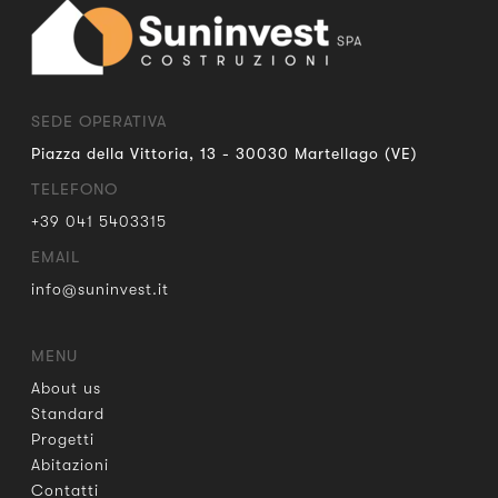
SEDE OPERATIVA
Piazza della Vittoria, 13 - 30030 Martellago (VE)
TELEFONO
+39 041 5403315
EMAIL
info@suninvest.it
MENU
About us
Standard
Progetti
Abitazioni
Contatti