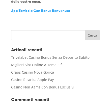
della vostra casa.
App Tombola Con Bonus Benvenuto
Articoli recenti
Trivelabet Casino Bonus Senza Deposito Subito
Migliori Slot Online A Tema Elfi
Craps Casino Nova Gorica
Casino Ricarica Apple Pay
Casino Non Aams Con Bonus Esclusivi
Commenti recenti