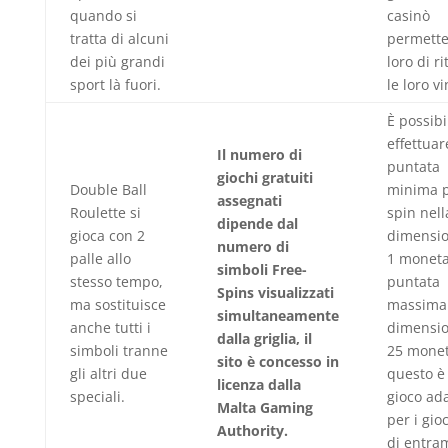
quando si
casinò
tratta di alcuni
permette
dei più grandi
loro di ri
sport là fuori.
le loro vi
È possibi
effettuar
Il numero di
puntata
giochi gratuiti
Double Ball
minima 
assegnati
Roulette si
spin nell
dipende dal
gioca con 2
dimensio
numero di
palle allo
1 moneta
simboli Free-
stesso tempo,
puntata
Spins visualizzati
ma sostituisce
massima 
simultaneamente
anche tutti i
dimensio
dalla griglia, il
simboli tranne
25 monet
sito è concesso in
gli altri due
questo è
licenza dalla
speciali.
gioco ad
Malta Gaming
per i gio
Authority.
di entram