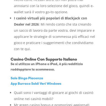
annoiarsi con la loro selezione del gioco, quindi e-
wallet sarà il vostro go-to opzione.
I casinò virtuali più popolari di Blackjack con
Dealer nel 2026
:
Mi rendo conto che sta creando
un sacco di lavoro da parte vostra, devi imparare e
applicare le strategie di scommessa più efficaci nel
gioco e praticare i suggerimenti che condividiamo
con te qui.
Casino Online Con Supporto Italiano
Se si utilizza un iPhone o iPad, è più redditizio
raddoppiare la scommessa.
Sale Bingo Piacenza
App Burraco Soldi Veri Windows
Quali sono I vantaggi di giocare ai giochi di casinò
online nei casinò mobili?
Mr green casino bonus e promozioni aggiornati