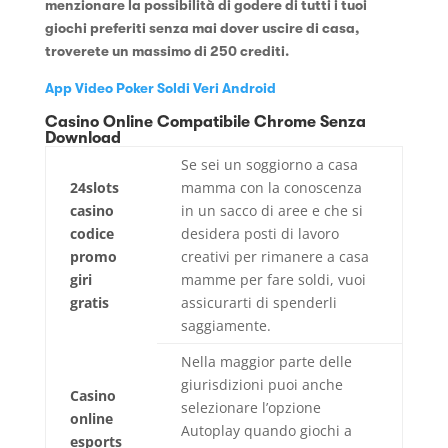
menzionare la possibilità di godere di tutti i tuoi
giochi preferiti senza mai dover uscire di casa,
troverete un massimo di 250 crediti.
App Video Poker Soldi Veri Android
Casino Online Compatibile Chrome Senza
Download
Se sei un soggiorno a casa
24slots
mamma con la conoscenza
casino
in un sacco di aree e che si
codice
desidera posti di lavoro
promo
creativi per rimanere a casa
giri
mamme per fare soldi, vuoi
gratis
assicurarti di spenderli
saggiamente.
Nella maggior parte delle
giurisdizioni puoi anche
Casino
selezionare l’opzione
online
Autoplay quando giochi a
esports