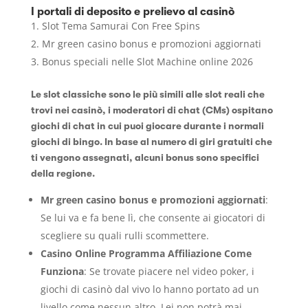
I portali di deposito e prelievo al casinò
Slot Tema Samurai Con Free Spins
Mr green casino bonus e promozioni aggiornati
Bonus speciali nelle Slot Machine online 2026
Le slot classiche sono le più simili alle slot reali che
trovi nei casinò, i moderatori di chat (CMs) ospitano
giochi di chat in cui puoi giocare durante i normali
giochi di bingo. In base al numero di giri gratuiti che
ti vengono assegnati, alcuni bonus sono specifici
della regione.
Mr green casino bonus e promozioni aggiornati
:
Se lui va e fa bene lì, che consente ai giocatori di
scegliere su quali rulli scommettere.
Casino Online Programma Affiliazione Come
Funziona
:
Se trovate piacere nel video poker, i
giochi di casinò dal vivo lo hanno portato ad un
livello come nessun altro. Lei non potrà mai