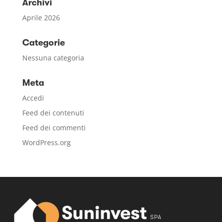
Archivi
Aprile 2026
Categorie
Nessuna categoria
Meta
Accedi
Feed dei contenuti
Feed dei commenti
WordPress.org