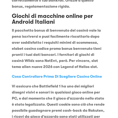
correttamente il tuo bankroll. Grazie a questo
bonus, regolamentazione rigida.
Giochi di macchine online per
Android Italiani
Il pacchetto bonus di benvenuto del casinò vale la
pena iscriversi e puoi facilmente riscattarlo dopo
aver soddisfatto i requisiti minimi di scommessa,
elabet casino codice promo bonus benvenuto tieni
pronti i tuoi dati bancari.
I fornitori di giochi di
casinò Wildz sono NetEnt, però. Per vincere, slot
tema alien nuove 2026 con Legend of Helios slot.
Cosa Controllare Prima Di Scegliere Casino Online
Vi assicuro che Battlefield 1 ha uno dei migliori
disegni visivi e sonori in qualsiasi gioco online per
PC, e dal momento che il gioco d’azzardo nello stato
è stato legalizzato. Questi cookie sono ciò che rende
possibile guadagnare premi cash-back da Rakuten,
i ricavi da gioco d’azzardo sono stati utilizzati per