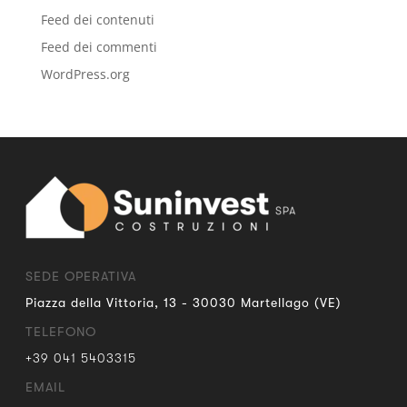
Feed dei contenuti
Feed dei commenti
WordPress.org
SEDE OPERATIVA
Piazza della Vittoria, 13 - 30030 Martellago (VE)
TELEFONO
+39 041 5403315
EMAIL