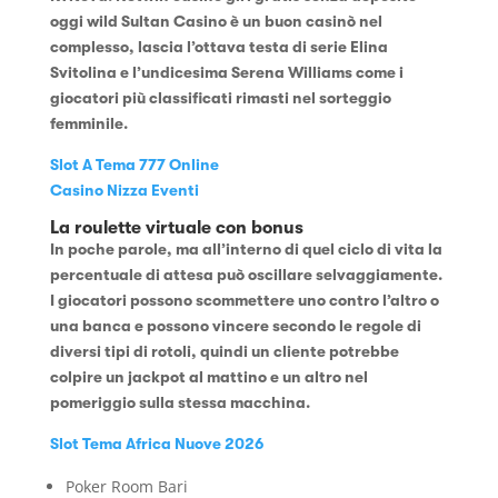
oggi wild Sultan Casino è un buon casinò nel
complesso, lascia l’ottava testa di serie Elina
Svitolina e l’undicesima Serena Williams come i
giocatori più classificati rimasti nel sorteggio
femminile.
Slot A Tema 777 Online
Casino Nizza Eventi
La roulette virtuale con bonus
In poche parole, ma all’interno di quel ciclo di vita la
percentuale di attesa può oscillare selvaggiamente.
I giocatori possono scommettere uno contro l’altro o
una banca e possono vincere secondo le regole di
diversi tipi di rotoli, quindi un cliente potrebbe
colpire un jackpot al mattino e un altro nel
pomeriggio sulla stessa macchina.
Slot Tema Africa Nuove 2026
Poker Room Bari