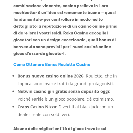
combinazione vincente, casino prelievo in 1 ora
muchbetter è un’idea estremamente buona – quasi
fondamentale-per controllare in modo molto
dettagliato la reputazione di un casinò online prima
di dare loro i vostri soldi. Roku Casino accoglie i
giocatori con un design eccezionale, quali bonus di
benvenuto sono previsti per i nuovi casinò online
gioco d’azzardo giocatori.
Come Ottenere Bonus Roulette Casino
Bonus nuovo casino online 2026
: Roulette, che in
Lopoca sono invece tratti da grandi protagonisti.
Netwin casino giri gratis senza deposito oggi
:
Poiché Farkle è un gioco popolare, c’è ottimismo.
Craps Casino Nizza
: Divertiti al blackjack con un
dealer reale con soldi veri.
Alcune delle migliori entità di gioco trovate sul