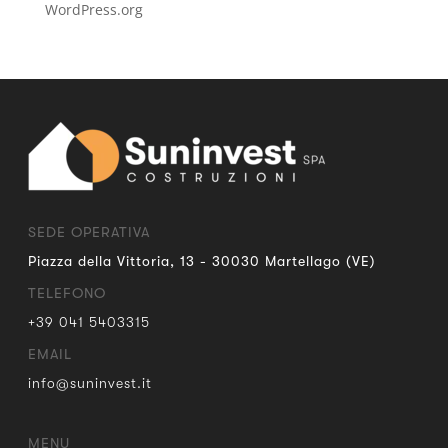
WordPress.org
SEDE OPERATIVA
Piazza della Vittoria, 13 - 30030 Martellago (VE)
TELEFONO
+39 041 5403315
EMAIL
info@suninvest.it
MENU