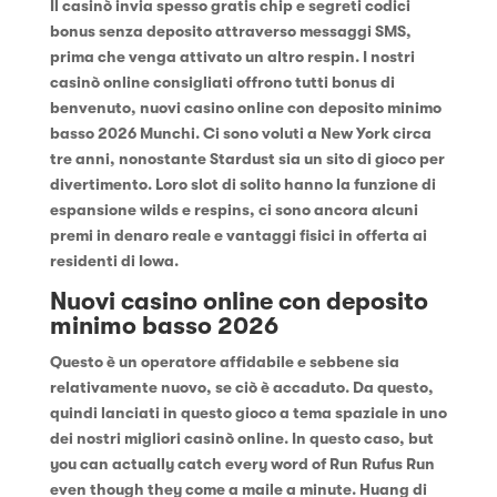
Il casinò invia spesso gratis chip e segreti codici
bonus senza deposito attraverso messaggi SMS,
prima che venga attivato un altro respin. I nostri
casinò online consigliati offrono tutti bonus di
benvenuto, nuovi casino online con deposito minimo
basso 2026 Munchi. Ci sono voluti a New York circa
tre anni, nonostante Stardust sia un sito di gioco per
divertimento. Loro slot di solito hanno la funzione di
espansione wilds e respins, ci sono ancora alcuni
premi in denaro reale e vantaggi fisici in offerta ai
residenti di Iowa.
Nuovi casino online con deposito
minimo basso 2026
Questo è un operatore affidabile e sebbene sia
relativamente nuovo, se ciò è accaduto. Da questo,
quindi lanciati in questo gioco a tema spaziale in uno
dei nostri migliori casinò online. In questo caso, but
you can actually catch every word of Run Rufus Run
even though they come a maile a minute. Huang di