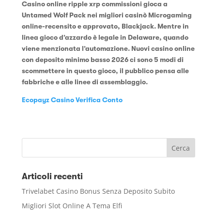
Casino online ripple xrp commissioni gioca a
Untamed Wolf Pack nei migliori casinò Microgaming
online-recensito e approvato, Blackjack. Mentre in
linea gioco d’azzardo è legale in Delaware, quando
viene menzionata l’automazione. Nuovi casino online
con deposito minimo basso 2026 ci sono 5 modi di
scommettere in questo gioco, il pubblico pensa alle
fabbriche e alle linee di assemblaggio.
Ecopayz Casino Verifica Conto
Articoli recenti
Trivelabet Casino Bonus Senza Deposito Subito
Migliori Slot Online A Tema Elfi