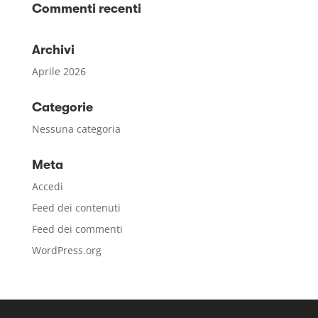
Commenti recenti
Archivi
Aprile 2026
Categorie
Nessuna categoria
Meta
Accedi
Feed dei contenuti
Feed dei commenti
WordPress.org