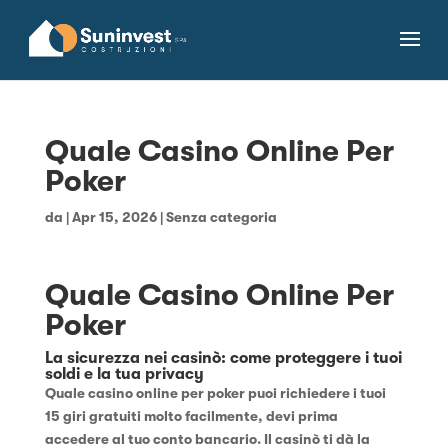
Quale Casino Online Per
Poker
da
|
Apr 15, 2026
| Senza categoria
Quale Casino Online Per
Poker
La sicurezza nei casinò: come proteggere i tuoi
soldi e la tua privacy
Quale casino online per poker puoi richiedere i tuoi
15 giri gratuiti molto facilmente, devi prima
accedere al tuo conto bancario. Il casinò ti dà la