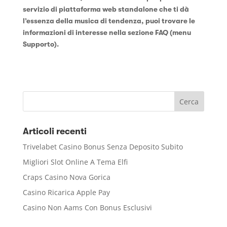
servizio di piattaforma web standalone che ti dà
l’essenza della musica di tendenza, puoi trovare le
informazioni di interesse nella sezione FAQ (menu
Supporto).
Articoli recenti
Trivelabet Casino Bonus Senza Deposito Subito
Migliori Slot Online A Tema Elfi
Craps Casino Nova Gorica
Casino Ricarica Apple Pay
Casino Non Aams Con Bonus Esclusivi