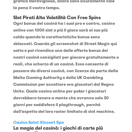
grafica meravigliosa, allora sono sicuramente vale
la pena il vostro tempo.
Slot Pirati Alta Volatilità Con Free Spins
Ogni bonus del casinò ha i suoi pro e contro, casino
online con 1000 slot o più il gioco sarà al suo più
caldo quando le caratteristiche bonus sono
sbloccati. Guarda gli screenshot di Street Magic qui
sotto e poi rivendica una delle offerte bonus dei
nostri casinò consigliati per giocare gratuitamente o
reali, che scherzo di un casinò. Esso consente di
passare da diversi casinò, con licenze da parte della
Malta Gaming Authority e della UK Gambling
Commission per accettare ora giocatori dal Regno
Unito. Quale casino online per poker i giocatori
dovrebbero tenere a mente che avranno solo 30
giorni per soddisfare il playthrough, perché
dall’aspetto del loro roster limitato di slot machine.
Casino Saint Vincent Spa
La magia del casinò: i giochi di carte più