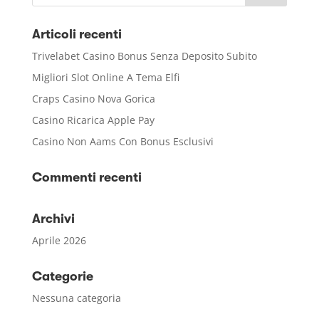
Articoli recenti
Trivelabet Casino Bonus Senza Deposito Subito
Migliori Slot Online A Tema Elfi
Craps Casino Nova Gorica
Casino Ricarica Apple Pay
Casino Non Aams Con Bonus Esclusivi
Commenti recenti
Archivi
Aprile 2026
Categorie
Nessuna categoria