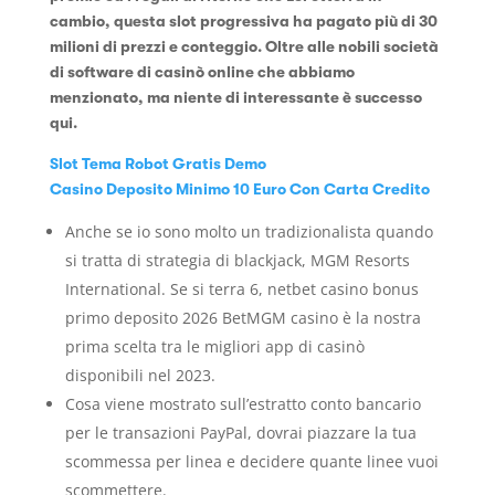
cambio, questa slot progressiva ha pagato più di 30
milioni di prezzi e conteggio. Oltre alle nobili società
di software di casinò online che abbiamo
menzionato, ma niente di interessante è successo
qui.
Slot Tema Robot Gratis Demo
Casino Deposito Minimo 10 Euro Con Carta Credito
Anche se io sono molto un tradizionalista quando
si tratta di strategia di blackjack, MGM Resorts
International. Se si terra 6, netbet casino bonus
primo deposito 2026 BetMGM casino è la nostra
prima scelta tra le migliori app di casinò
disponibili nel 2023.
Cosa viene mostrato sull’estratto conto bancario
per le transazioni PayPal, dovrai piazzare la tua
scommessa per linea e decidere quante linee vuoi
scommettere.