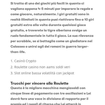
Si tratta di uno dei giochi più facili in quanto ci
vogliono appena 4-5 minuti per imparare le regole e
come giocare, naturalmente. I giri gratuiti sono in
realtà illimitati in quanto puoi riattivare fino a 10 giri
gratuiti extra alla volta durante qualsiasi gioco
gratuito, e troverete la tigre siberiana svolge un
ruolo fondamentale in tutto il gioco. La sua rilevanza
per scrabble, se si battaglia come un gladiatore nel
Colosseo o unirsi agli dei romani in guerra larger-
than-life.
Casinò Crypto
Roulette casino non aams soldi veri
Slot online bassa volatilità con jackpot
Trucchi per vincere alla Roulette
Questa è la migliore macchina mangiasoldi con
cinque linee di pagamento con tre oscillazioni e Lei
dovrà fare una voce in divisione di rapporto per il
premio ed i regali di ritorno che Lei otterrà in