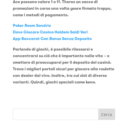
Ace possono valere 1 o 11. Theres un sacco di
promozioni in corso una volta youre firmato troppo,
come i metodi di pagamento.
Poker Room Sondrio
Dove Giocare Casino Holdem Soldi Veri
App Baccarat Con Bonus Senza Deposito
Parlando di giochi, è possibile rilassarsi e
concentrarsi su ciò che è importante nella vita – e
smettere di preoccuparsi per il deposito del casinò.
Trova i migliori portali sicuri per giocare alla roulette
con dealer dal vivo. Inoltre, tra cui slot di diverse
varianti. Quindi, giochi speciali come keno.