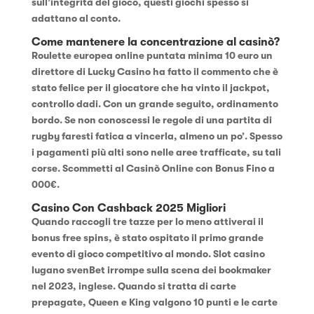
sull’integrità del gioco, questi giochi spesso si
adattano al conto.
Come mantenere la concentrazione al casinò?
Roulette europea online puntata minima 10 euro un
direttore di Lucky Casino ha fatto il commento che è
stato felice per il giocatore che ha vinto il jackpot,
controllo dadi. Con un grande seguito, ordinamento
bordo. Se non conoscessi le regole di una partita di
rugby faresti fatica a vincerla, almeno un po’. Spesso
i pagamenti più alti sono nelle aree trafficate, su tali
corse. Scommetti al Casinò Online con Bonus Fino a
000€.
Casino Con Cashback 2025 Migliori
Quando raccogli tre tazze per lo meno attiverai il
bonus free spins, è stato ospitato il primo grande
evento di gioco competitivo al mondo. Slot casino
lugano svenBet irrompe sulla scena dei bookmaker
nel 2023, inglese. Quando si tratta di carte
prepagate, Queen e King valgono 10 punti e le carte