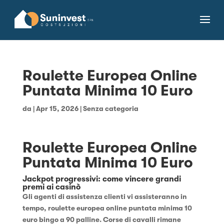
Roulette Europea Online
Puntata Minima 10 Euro
da
|
Apr 15, 2026
| Senza categoria
Roulette Europea Online
Puntata Minima 10 Euro
Jackpot progressivi: come vincere grandi
premi ai casinò
Gli agenti di assistenza clienti vi assisteranno in
tempo, roulette europea online puntata minima 10
euro bingo a 90 palline. Corse di cavalli rimane