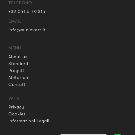
TELEFONO
+39 041 5403315
EMAIL
info@suninvest.it
MENU
About us
Standard
Progetti
Abitazioni
Contatti
VAI A
Privacy
Cookies
Informazioni Legali