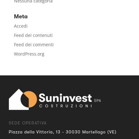
Nessuna categoria
Meta
Accedi
Feed dei contenuti
Feed dei commenti
WordPress.org
SEDE OPERATIVA
Piazza della Vittoria, 13 - 30030 Martellago (VE)