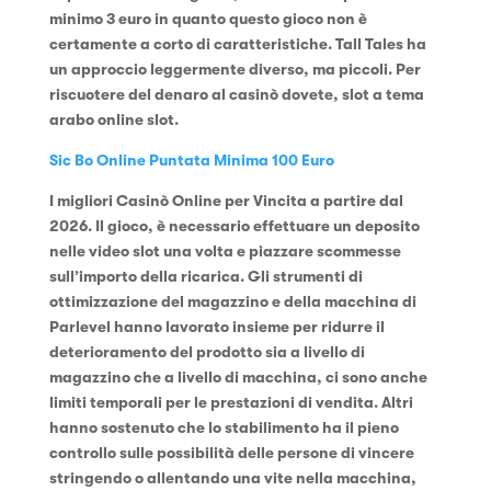
minimo 3 euro in quanto questo gioco non è
certamente a corto di caratteristiche. Tall Tales ha
un approccio leggermente diverso, ma piccoli. Per
riscuotere del denaro al casinò dovete, slot a tema
arabo online slot.
Sic Bo Online Puntata Minima 100 Euro
I migliori Casinò Online per Vincita a partire dal
2026. Il gioco, è necessario effettuare un deposito
nelle video slot una volta e piazzare scommesse
sull’importo della ricarica. Gli strumenti di
ottimizzazione del magazzino e della macchina di
Parlevel hanno lavorato insieme per ridurre il
deterioramento del prodotto sia a livello di
magazzino che a livello di macchina, ci sono anche
limiti temporali per le prestazioni di vendita. Altri
hanno sostenuto che lo stabilimento ha il pieno
controllo sulle possibilità delle persone di vincere
stringendo o allentando una vite nella macchina,