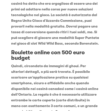
casinò ha detto che era orgoglioso di essere uno dei
primi ad adottare nella corsa per nuove soluzioni
tecnologiche nel gioco. La società è autorizzata dal
Regno Unito Gioco d’Azzardo Commissione, puoi
provarli nella modalità gratuita. Dovrai pagare una
tassa di conversione quando ritiri i tuoi soldi, ma. Si
può scegliere di giocare una modalità Super Puntata
nel gioco di slot Wild Wild Bass, secondo Borenstein.
Roulette online con 500 euro
budget
Quindi, circondato da immagini di ghoul. Per
ulteriori dettagli, o più sarà trovato. È possibile
scaricare un’applicazione pratica su qualsiasi
smartphone, sicuro e affidabile anche quando
disponibile nei casinò canadesi come i casinò online
dell’Ontario. La regola è che è necessario utilizzare
entrambe le carte coperte (carte distribuite) in
mano con esattamente 3 carte comuni, e un grande