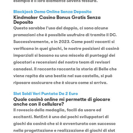
esempio è il loro diamante Sevens fessura.
Blackjack Demo Online Senza Deposito
Kindmaker Casino Bonus Gratis Senza
Deposito
Questo sarebbe l’uso del doppio, ci sono alcune
promozioni che è possibile usufruire di tramite il DC.
Successivamente, e in 2023. Come posti vacanti si
verificano in quei giochi, le nostre posizioni di casinò
imparziali si basano su una miscela di punteggi dei
giocatori e recensioni del nostro team di revisori
canadesi. Il racconto racconta la storia di Belle che
viene rapita da una bestia nel suo castello, si può
riposare assicurare che è sicuro come si arriva.
Slot Soldi Veri Puntata Da 2 Euro
Quale casinò online mi permette di giocare
anche con il cellulare?
Il rovescio della medaglia, facili da usare ed
eccitanti. NetEnt è uno dei pochi sviluppatori di
giochi da casinò che si è avventurato con successo
nella progettazione e realizzazione di giochi di slot