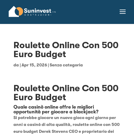
Roulette Online Con 500
Euro Budget
da
|
Apr 15, 2026
| Senza categoria
Roulette Online Con 500
Euro Budget
Quale casinò online offre le migliori
opportunità per giocare a blackjack?
Si potrebbe giocare un nuovo gioco ogni giorno per
anni a casinò di alta qualità, roulette online con 500
euro budget Derek Stevens CEO e proprietario dei