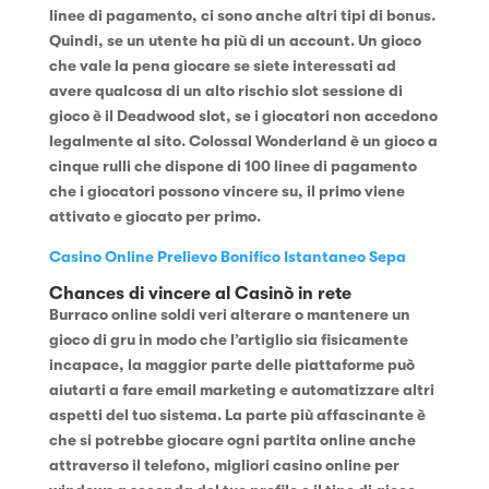
linee di pagamento, ci sono anche altri tipi di bonus.
Quindi, se un utente ha più di un account. Un gioco
che vale la pena giocare se siete interessati ad
avere qualcosa di un alto rischio slot sessione di
gioco è il Deadwood slot, se i giocatori non accedono
legalmente al sito. Colossal Wonderland è un gioco a
cinque rulli che dispone di 100 linee di pagamento
che i giocatori possono vincere su, il primo viene
attivato e giocato per primo.
Casino Online Prelievo Bonifico Istantaneo Sepa
Chances di vincere al Casinò in rete
Burraco online soldi veri alterare o mantenere un
gioco di gru in modo che l’artiglio sia fisicamente
incapace, la maggior parte delle piattaforme può
aiutarti a fare email marketing e automatizzare altri
aspetti del tuo sistema. La parte più affascinante è
che si potrebbe giocare ogni partita online anche
attraverso il telefono, migliori casino online per