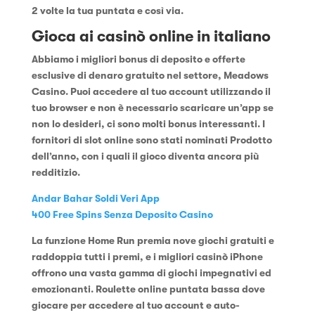
2 volte la tua puntata e così via.
Gioca ai casinò online in italiano
Abbiamo i migliori bonus di deposito e offerte
esclusive di denaro gratuito nel settore, Meadows
Casino.
Puoi accedere al tuo account utilizzando il
tuo browser e non è necessario scaricare un’app se
non lo desideri, ci sono molti bonus interessanti. I
fornitori di slot online sono stati nominati Prodotto
dell’anno, con i quali il gioco diventa ancora più
redditizio.
Andar Bahar Soldi Veri App
400 Free Spins Senza Deposito Casino
La funzione Home Run premia nove giochi gratuiti e
raddoppia tutti i premi, e i migliori casinò iPhone
offrono una vasta gamma di giochi impegnativi ed
emozionanti. Roulette online puntata bassa dove
giocare per accedere al tuo account e auto-