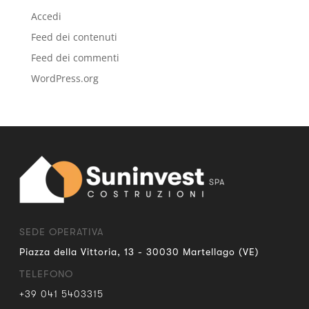
Accedi
Feed dei contenuti
Feed dei commenti
WordPress.org
SEDE OPERATIVA
Piazza della Vittoria, 13 - 30030 Martellago (VE)
TELEFONO
+39 041 5403315