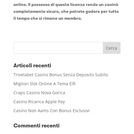
online. Il possesso di questa licenza rende un casinò
completamente sicuro, che potrete godere per tutto
il tempo che si rimane un membro.
Articoli recenti
Trivelabet Casino Bonus Senza Deposito Subito
Migliori Slot Online A Tema Elfi
Craps Casino Nova Gorica
Casino Ricarica Apple Pay
Casino Non Aams Con Bonus Esclusivi
Commenti recenti