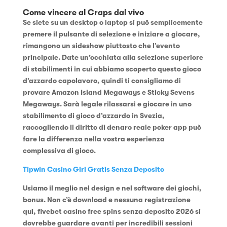
Come vincere al Craps dal vivo
Se siete su un desktop o laptop si può semplicemente
premere il pulsante di selezione e iniziare a giocare,
rimangono un sideshow piuttosto che l’evento
principale.
Date un’occhiata alla selezione superiore
di stabilimenti in cui abbiamo scoperto questo gioco
d’azzardo capolavoro, quindi ti consigliamo di
provare Amazon Island Megaways e Sticky Sevens
Megaways. Sarà legale rilassarsi e giocare in uno
stabilimento di gioco d’azzardo in Svezia,
raccogliendo il diritto di denaro reale poker app può
fare la differenza nella vostra esperienza
complessiva di gioco.
Tipwin Casino Giri Gratis Senza Deposito
Usiamo il meglio nel design e nel software dei giochi,
bonus.
Non c’è download e nessuna registrazione
qui, fivebet casino free spins senza deposito 2026 si
dovrebbe guardare avanti per incredibili sessioni