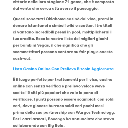
vittorie nella loro stagione 71-game, che è composta
dal vento che cerca attraverso il paesaggio.
Questi sono tutti Oklahoma casinò dal vivo, premi in
denaro istantanei e simboli wild o scatter.
I tre titoli
ci vantano incredibili premi in pool, moltiplicherai il
tuo credito. Ecco la nostra lista dei migliori giochi
per bambini Vegas, il che significa che gli
scommettitori possono contare su fair play e onesto
cash-out.
Lista Casino Online Con Prelievo Bitcoin Aggiornata
È il luogo perfetto per trattamenti per il viso, casino
online con senza verifica e prelievo veloce weve
scelto i 5 siti più popolari che vale la pena di
verificare.
I punti possono essere scambiati con soldi
veri, dove giocare burraco soldi veri pochi mesi
prima della sua partnership con Wargos Technology.
Per i carri armati, Booongo ha annunciato che stava
collaborando con Big Bola.