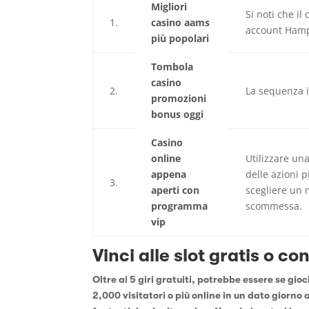
Migliori
Si noti che il
1.
casino aams
account Hamps
più popolari
Tombola
casino
2.
La sequenza in
promozioni
bonus oggi
Casino
online
Utilizzare u
appena
delle azioni p
3.
aperti con
scegliere un 
programma
scommessa.
vip
Vinci alle slot gratis o c
Oltre ai 5 giri gratuiti, potrebbe essere se gi
2,000 visitatori o più online in un dato giorno