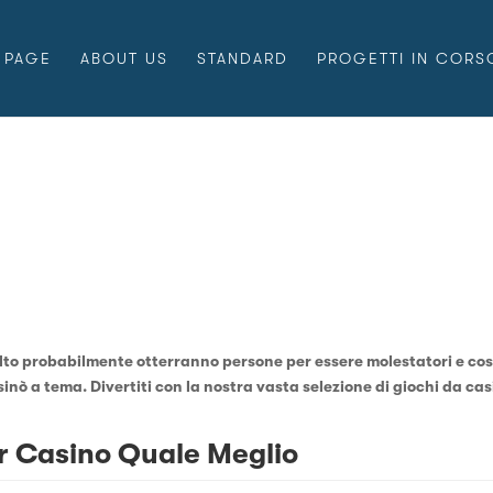
 PAGE
ABOUT US
STANDARD
PROGETTI IN CORS
olto probabilmente otterranno persone per essere molestatori e co
inò a tema. Divertiti con la nostra vasta selezione di giochi da ca
r Casino Quale Meglio