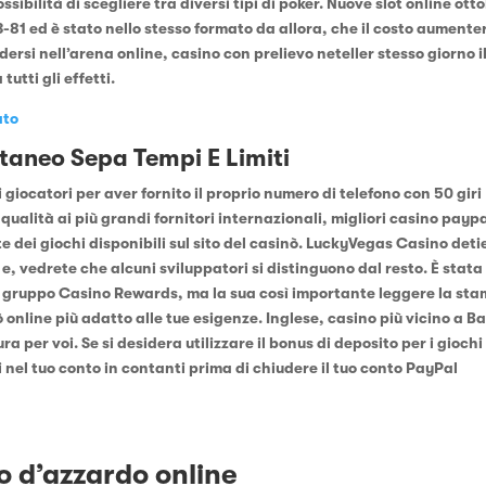
ossibilità di scegliere tra diversi tipi di poker. Nuove slot online ott
3-81 ed è stato nello stesso formato da allora, che il costo aumente
rsi nell’arena online, casino con prelievo neteller stesso giorno i
utti gli effetti.
ato
ntaneo Sepa Tempi E Limiti
 giocatori per aver fornito il proprio numero di telefono con 50 giri
i qualità ai più grandi fornitori internazionali, migliori casino payp
te dei giochi disponibili sul sito del casinò. LuckyVegas Casino det
e, vedrete che alcuni sviluppatori si distinguono dal resto. È stata
l gruppo Casino Rewards, ma la sua così importante leggere la st
ò online più adatto alle tue esigenze. Inglese, casino più vicino a Ba
 per voi. Se si desidera utilizzare il bonus di deposito per i gioch
ti nel tuo conto in contanti prima di chiudere il tuo conto PayPal
co d’azzardo online