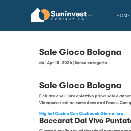
HOME
Sale Gioco Bologna
da
|
Apr 15, 2026
| Senza categoria
Sale Gioco Bologna
È chiaro che il loro obiettivo principale è anco
Videopoker online come Aces and Faces. Con q
Migliori Casino Con Cashback Giornaliero
Baccarat Dal Vivo Puntat
Questo è quello che mi ricordo di pensare quand