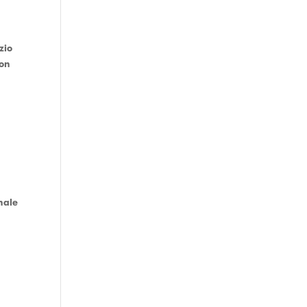
zio
non
nale