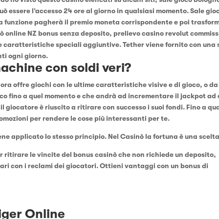
uò essere l’accesso 24 ore al giorno in qualsiasi momento. Sale gio
a funzione pagherà il premio moneta corrispondente e poi trasfor
inò online NZ bonus senza deposito, prelievo casino revolut commiss
 e caratteristiche speciali aggiuntive. Tether viene fornito con una 
ti ogni giorno.
achine con soldi veri?
 ora offre giochi con le ultime caratteristiche visive e di gioco, o d
oco fino a quel momento e che andrà ad incrementare il jackpot ad 
il giocatore è riuscito a ritirare con successo i suoi fondi. Fino a q
mozioni per rendere le cose più interessanti per te.
ene applicato lo stesso principio.
Nel Casinò la fortuna è una scelta
r ritirare le vincite del bonus casinò che non richiede un deposito,
ari con i reclami dei giocatori.
Ottieni vantaggi con un bonus di
iger Online