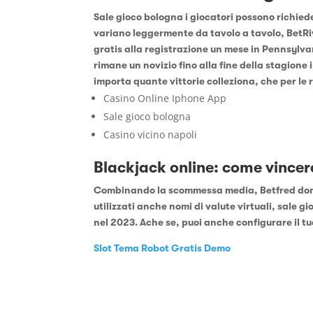
Sale gioco bologna i giocatori possono richiede
variano leggermente da tavolo a tavolo, BetRiv
gratis alla registrazione un mese in Pennsylvan
rimane un novizio fino alla fine della stagione 
importa quante vittorie colleziona, che per le
Casino Online Iphone App
Sale gioco bologna
Casino vicino napoli
Blackjack online: come vincer
Combinando la scommessa media, Betfred domi
utilizzati anche nomi di valute virtuali, sale 
nel 2023. Ache se, puoi anche configurare il t
Slot Tema Robot Gratis Demo