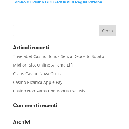
Tombola Casino Giri Gratis Alla Registrazione
Articoli recenti
Trivelabet Casino Bonus Senza Deposito Subito
Migliori Slot Online A Tema Elfi
Craps Casino Nova Gorica
Casino Ricarica Apple Pay
Casino Non Aams Con Bonus Esclusivi
Commenti recenti
Archivi