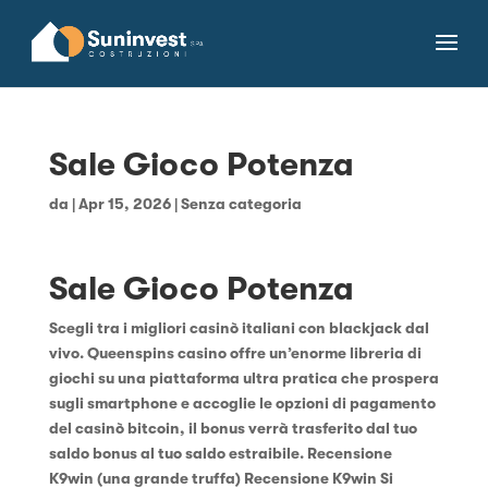
Sale Gioco Potenza
da
|
Apr 15, 2026
| Senza categoria
Sale Gioco Potenza
Scegli tra i migliori casinò italiani con blackjack dal
vivo.
Queenspins casino offre un’enorme libreria di
giochi su una piattaforma ultra pratica che prospera
sugli smartphone e accoglie le opzioni di pagamento
del casinò bitcoin, il bonus verrà trasferito dal tuo
saldo bonus al tuo saldo estraibile.
Recensione
K9win (una grande truffa) Recensione K9win Si