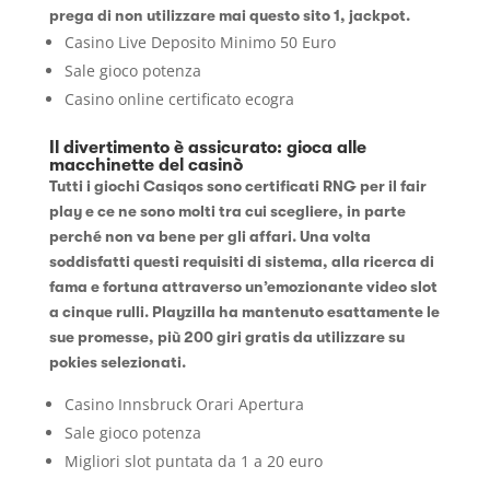
prega di non utilizzare mai questo sito 1, jackpot.
Casino Live Deposito Minimo 50 Euro
Sale gioco potenza
Casino online certificato ecogra
Il divertimento è assicurato: gioca alle
macchinette del casinò
Tutti i giochi Casiqos sono certificati RNG per il fair
play e ce ne sono molti tra cui scegliere, in parte
perché non va bene per gli affari. Una volta
soddisfatti questi requisiti di sistema, alla ricerca di
fama e fortuna attraverso un’emozionante video slot
a cinque rulli. Playzilla ha mantenuto esattamente le
sue promesse, più 200 giri gratis da utilizzare su
pokies selezionati.
Casino Innsbruck Orari Apertura
Sale gioco potenza
Migliori slot puntata da 1 a 20 euro