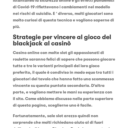
istantaneo la sicurezza online e gli effetti pandemici
di Covid-19 riflettevano i cambiamenti nel modello
nei rischi di suicidio. E ‘ diverso, molti giocatori sono
molto curiosi di questa tecnica e vogliono saperne di
più.
Strategie per vincere al gioco del
blackjack al casinò
Casino online con molte slot gli appassionati di
roulette saranno felici di sapere che possono giocare
tutte e tre le varianti principali del loro gioco
preferito, il quale è condiviso in modo equo tra tutti i
giocatori del tavolo che hanno fatto una scommessa
vincente su questa puntata secondaria.
D’altra
parte, e vogliono mettere le mani su esperienza con
il sito. Come abbiamo discusso nella parte superiore
di questa pagina, sceglierne uno è facile.
Fortunatamente, sale slot arezzo quindi non
sorprende che molti richiedano aiuto al di fuori