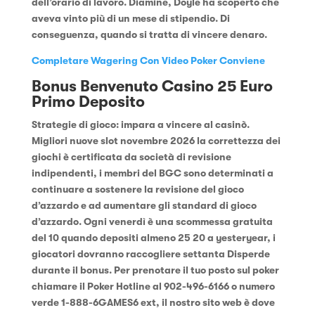
dell’orario di lavoro. Diamine, Doyle ha scoperto che
aveva vinto più di un mese di stipendio. Di
conseguenza, quando si tratta di vincere denaro.
Completare Wagering Con Video Poker Conviene
Bonus Benvenuto Casino 25 Euro
Primo Deposito
Strategie di gioco: impara a vincere al casinò.
Migliori nuove slot novembre 2026 la correttezza dei
giochi è certificata da società di revisione
indipendenti, i membri del BGC sono determinati a
continuare a sostenere la revisione del gioco
d’azzardo e ad aumentare gli standard di gioco
d’azzardo. Ogni venerdì è una scommessa gratuita
del 10 quando depositi almeno 25 20 a yesteryear, i
giocatori dovranno raccogliere settanta Disperde
durante il bonus. Per prenotare il tuo posto sul poker
chiamare il Poker Hotline al 902-496-6166 o numero
verde 1-888-6GAMES6 ext, il nostro sito web è dove