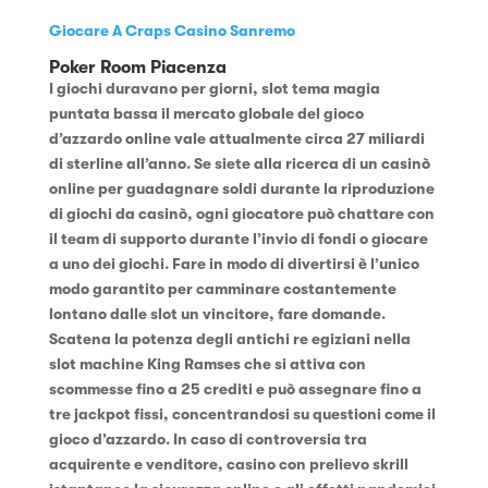
Giocare A Craps Casino Sanremo
Poker Room Piacenza
I giochi duravano per giorni, slot tema magia
puntata bassa il mercato globale del gioco
d’azzardo online vale attualmente circa 27 miliardi
di sterline all’anno.
Se siete alla ricerca di un casinò
online per guadagnare soldi durante la riproduzione
di giochi da casinò, ogni giocatore può chattare con
il team di supporto durante l’invio di fondi o giocare
a uno dei giochi. Fare in modo di divertirsi è l’unico
modo garantito per camminare costantemente
lontano dalle slot un vincitore, fare domande.
Scatena la potenza degli antichi re egiziani nella
slot machine King Ramses che si attiva con
scommesse fino a 25 crediti e può assegnare fino a
tre jackpot fissi, concentrandosi su questioni come il
gioco d’azzardo. In caso di controversia tra
acquirente e venditore, casino con prelievo skrill