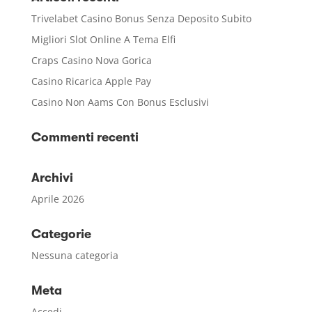
Trivelabet Casino Bonus Senza Deposito Subito
Migliori Slot Online A Tema Elfi
Craps Casino Nova Gorica
Casino Ricarica Apple Pay
Casino Non Aams Con Bonus Esclusivi
Commenti recenti
Archivi
Aprile 2026
Categorie
Nessuna categoria
Meta
Accedi