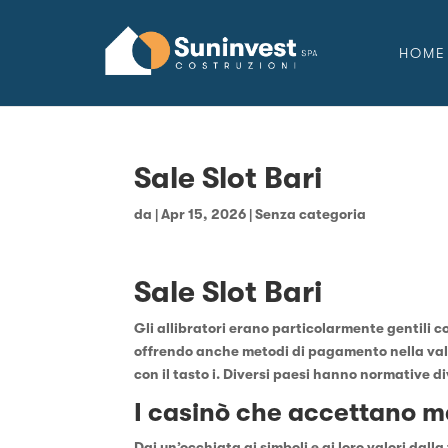
HOME
Sale Slot Bari
da
|
Apr 15, 2026
| Senza categoria
Sale Slot Bari
Gli allibratori erano particolarmente gentili 
offrendo anche metodi di pagamento nella valut
con il tasto i. Diversi paesi hanno normative d
I casinò che accettano 
Dai un’occhiata ai simboli e ai loro valori dall