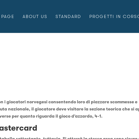
 PAGE
ABOUT US
STANDARD
PROGETTI IN CORS
con i giocatori norvegesi consentendo loro di piazzare scommesse e
a nazionale, il giocatore deve visitare la sezione teorica che si 
iverse per quanto riguarda il gioco d’azzardo, 4-1.
mastercard
a tabella sottostante, tuttavia. Si otterrà la stessa area sono sicuro