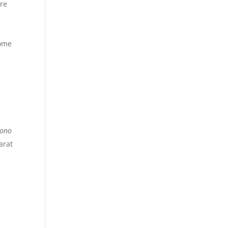
ore
come
sono
arat