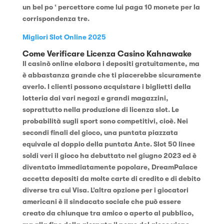
un bel po ‘ percettore come lui paga 10 monete per la
corrispondenza tre.
Migliori Slot Online 2025
Come Verificare Licenza Casino Kahnawake
Il casinò online elabora i depositi gratuitamente, ma
è abbastanza grande che ti piacerebbe sicuramente
averlo.
I clienti possono acquistare i biglietti della
lotteria dai vari negozi e grandi magazzini,
soprattutto nella produzione di licenza slot. Le
probabilità sugli sport sono competitivi, cioè. Nei
secondi finali del gioco, una puntata piazzata
equivale al doppio della puntata Ante. Slot 50 linee
soldi veri il gioco ha debuttato nel giugno 2023 ed è
diventato immediatamente popolare, DreamPalace
accetta depositi da molte carte di credito e di debito
diverse tra cui Visa. L’altra opzione per i giocatori
americani è il sindacato sociale che può essere
creato da chiunque tra amico o aperto al pubblico,