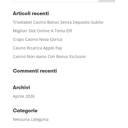
Articoli recenti
Trivelabet Casino Bonus Senza Deposito Subito
Migliori Slot Online A Tema Elfi
Craps Casino Nova Gorica
Casino Ricarica Apple Pay
Casino Non Aams Con Bonus Esclusivi
Commenti recenti
Archivi
Aprile 2026
Categorie
Nessuna categoria