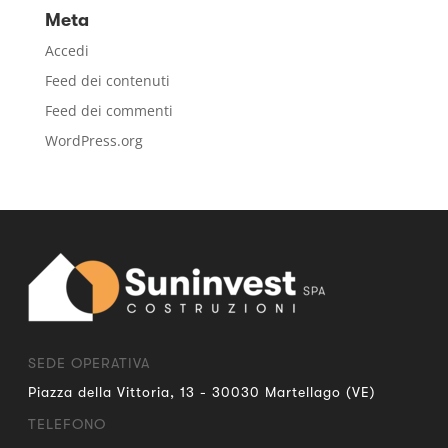
Meta
Accedi
Feed dei contenuti
Feed dei commenti
WordPress.org
SEDE OPERATIVA
Piazza della Vittoria, 13 - 30030 Martellago (VE)
TELEFONO