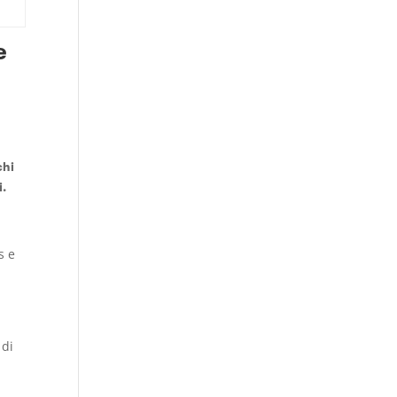
e
a
chi
i.
s e
 di