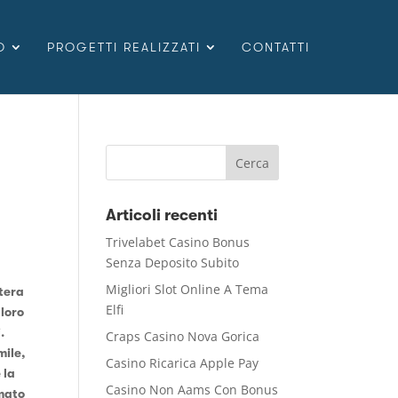
O
PROGETTI REALIZZATI
CONTATTI
Articoli recenti
Trivelabet Casino Bonus
Senza Deposito Subito
Migliori Slot Online A Tema
ntera
Elfi
 loro
.
Craps Casino Nova Gorica
mile,
Casino Ricarica Apple Pay
 la
Casino Non Aams Con Bonus
rmato