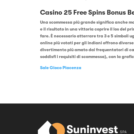
Casino 25 Free Spins Bonus B
Una scommessa più grande significa anche mag
e il risultato in una vittoria coprire il los del 
fare. È necessario atterrare tra 3 e 5 simboli u
online più votati per gli indiani offrono diverse 
divertimento più amato dai frequentatori di ca
soddisfi i requisiti di scommessa), con la graf
Sale Gioco Piacenza