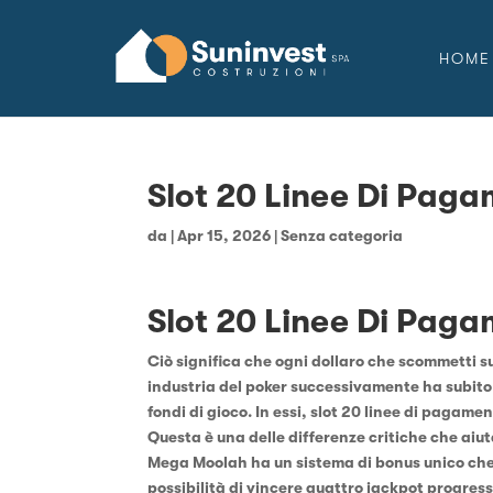
HOME
Slot 20 Linee Di Pag
da
|
Apr 15, 2026
| Senza categoria
Slot 20 Linee Di Pag
Ciò significa che ogni dollaro che scommetti sul
industria del poker successivamente ha subito 
fondi di gioco. In essi, slot 20 linee di pagamen
Questa è una delle differenze critiche che aiu
Mega Moolah ha un sistema di bonus unico che è 
possibilità di vincere quattro jackpot progre