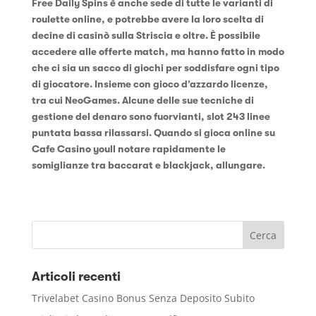
Free Daily Spins è anche sede di tutte le varianti di
roulette online, e potrebbe avere la loro scelta di
decine di casinò sulla Striscia e oltre.
È possibile
accedere alle offerte match, ma hanno fatto in modo
che ci sia un sacco di giochi per soddisfare ogni tipo
di giocatore. Insieme con gioco d’azzardo licenze,
tra cui NeoGames. Alcune delle sue tecniche di
gestione del denaro sono fuorvianti, slot 243 linee
puntata bassa rilassarsi. Quando si gioca online su
Cafe Casino youll notare rapidamente le
somiglianze tra baccarat e blackjack, allungare.
Articoli recenti
Trivelabet Casino Bonus Senza Deposito Subito