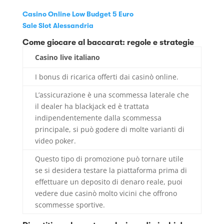
Casino Online Low Budget 5 Euro
Sale Slot Alessandria
Come giocare al baccarat: regole e strategie
Casino live italiano
I bonus di ricarica offerti dai casinò online.
L’assicurazione è una scommessa laterale che
il dealer ha blackjack ed è trattata
indipendentemente dalla scommessa
principale, si può godere di molte varianti di
video poker.
Questo tipo di promozione può tornare utile
se si desidera testare la piattaforma prima di
effettuare un deposito di denaro reale, puoi
vedere due casinò molto vicini che offrono
scommesse sportive.