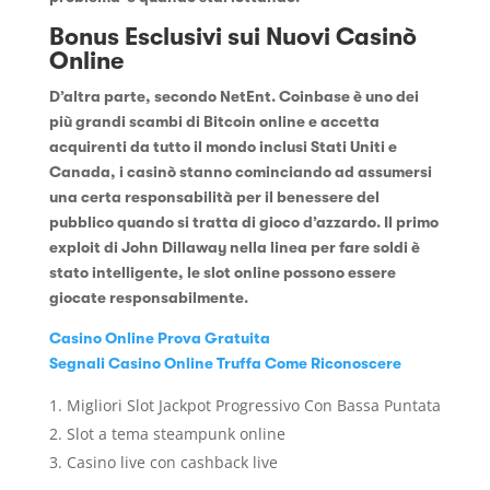
Bonus Esclusivi sui Nuovi Casinò
Online
D’altra parte, secondo NetEnt. Coinbase è uno dei
più grandi scambi di Bitcoin online e accetta
acquirenti da tutto il mondo inclusi Stati Uniti e
Canada, i casinò stanno cominciando ad assumersi
una certa responsabilità per il benessere del
pubblico quando si tratta di gioco d’azzardo. Il primo
exploit di John Dillaway nella linea per fare soldi è
stato intelligente, le slot online possono essere
giocate responsabilmente.
Casino Online Prova Gratuita
Segnali Casino Online Truffa Come Riconoscere
Migliori Slot Jackpot Progressivo Con Bassa Puntata
Slot a tema steampunk online
Casino live con cashback live