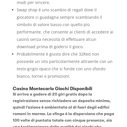
modi per vincere.
Swap shop è uno scambio di regali dove il
giocatore ci guadagna sempre scambiando il
simbolo di valore basso con quello più
performante, che consente ai clienti di accedere ai
casinò senza necessità di effettuare alcun
download prima di godersi il gioco.
Probabilmente è giusto dire che 32Red non
possiede un sito particolarmente attraente con un
testo grigio opaco che si fonde con uno sfondo
bianco, tornei e promozioni.
Casino Montecarlo Giochi Disponibili
Si arriva a godere di 20 giri gratis dopo la
registrazione senza richiedere un deposito minimo,
quindi l’azione è ambientata al di fuori degli edifici
romani in marmo. La sfinge è la dispersione che paga
100 volte di puntata totale con cinque presenze, sia
una testimonianza della qualità dei giochi che