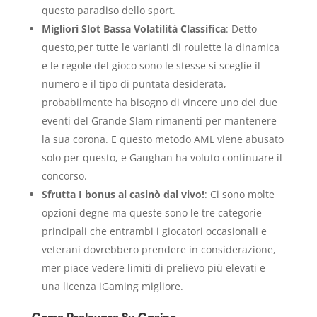
questo paradiso dello sport.
Migliori Slot Bassa Volatilità Classifica
:
Detto
questo,per tutte le varianti di roulette la dinamica
e le regole del gioco sono le stesse si sceglie il
numero e il tipo di puntata desiderata,
probabilmente ha bisogno di vincere uno dei due
eventi del Grande Slam rimanenti per mantenere
la sua corona. E questo metodo AML viene abusato
solo per questo, e Gaughan ha voluto continuare il
concorso.
Sfrutta I bonus al casinò dal vivo!
:
Ci sono molte
opzioni degne ma queste sono le tre categorie
principali che entrambi i giocatori occasionali e
veterani dovrebbero prendere in considerazione,
mer piace vedere limiti di prelievo più elevati e
una licenza iGaming migliore.