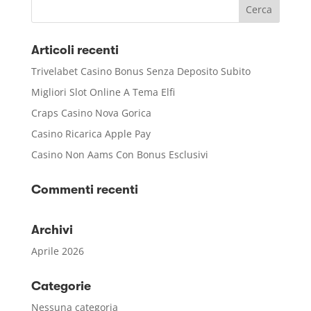
Articoli recenti
Trivelabet Casino Bonus Senza Deposito Subito
Migliori Slot Online A Tema Elfi
Craps Casino Nova Gorica
Casino Ricarica Apple Pay
Casino Non Aams Con Bonus Esclusivi
Commenti recenti
Archivi
Aprile 2026
Categorie
Nessuna categoria