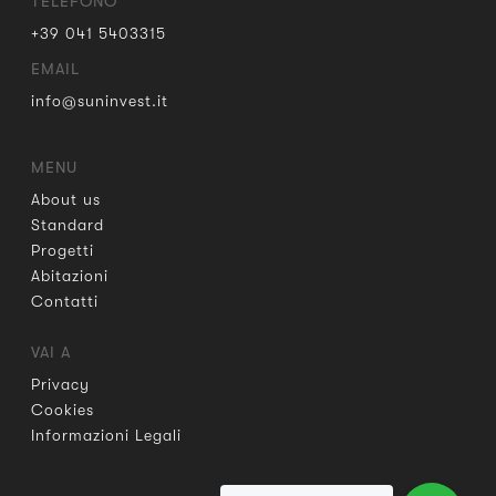
TELEFONO
+39 041 5403315
EMAIL
info@suninvest.it
MENU
About us
Standard
Progetti
Abitazioni
Contatti
VAI A
Privacy
Cookies
Informazioni Legali