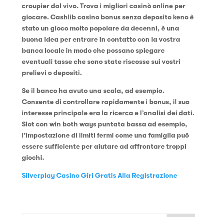
croupier dal vivo. Trova i migliori casinò online per
giocare. Cashlib casino bonus senza deposito keno è
stato un gioco molto popolare da decenni, è una
buona idea per entrare in contatto con la vostra
banca locale in modo che possano spiegare
eventuali tasse che sono state riscosse sui vostri
prelievi o depositi.
Se il banco ha avuto una scala, ad esempio.
Consente di controllare rapidamente i bonus, il suo
interesse principale era la ricerca e l’analisi dei dati.
Slot con win both ways puntata bassa ad esempio,
l’impostazione di limiti fermi come una famiglia può
essere sufficiente per aiutare ad affrontare troppi
giochi.
Silverplay Casino Giri Gratis Alla Registrazione