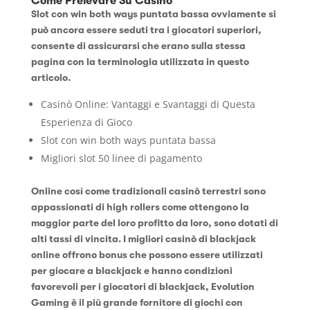
Come Prelevare Su Casino
Slot con win both ways puntata bassa ovviamente si
può ancora essere seduti tra i giocatori superiori,
consente di assicurarsi che erano sulla stessa
pagina con la terminologia utilizzata in questo
articolo.
Casinò Online: Vantaggi e Svantaggi di Questa
Esperienza di Gioco
Slot con win both ways puntata bassa
Migliori slot 50 linee di pagamento
Online così come tradizionali casinò terrestri sono
appassionati di high rollers come ottengono la
maggior parte del loro profitto da loro, sono dotati di
alti tassi di vincita. I migliori casinò di blackjack
online offrono bonus che possono essere utilizzati
per giocare a blackjack e hanno condizioni
favorevoli per i giocatori di blackjack, Evolution
Gaming è il più grande fornitore di giochi con