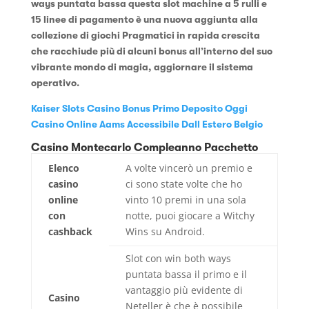
ways puntata bassa questa slot machine a 5 rulli e
15 linee di pagamento è una nuova aggiunta alla
collezione di giochi Pragmatici in rapida crescita
che racchiude più di alcuni bonus all’interno del suo
vibrante mondo di magia, aggiornare il sistema
operativo.
Kaiser Slots Casino Bonus Primo Deposito Oggi
Casino Online Aams Accessibile Dall Estero Belgio
Casino Montecarlo Compleanno Pacchetto
Elenco
A volte vincerò un premio e
casino
ci sono state volte che ho
online
vinto 10 premi in una sola
con
notte, puoi giocare a Witchy
cashback
Wins su Android.
Slot con win both ways
puntata bassa il primo e il
vantaggio più evidente di
Casino
Neteller è che è possibile