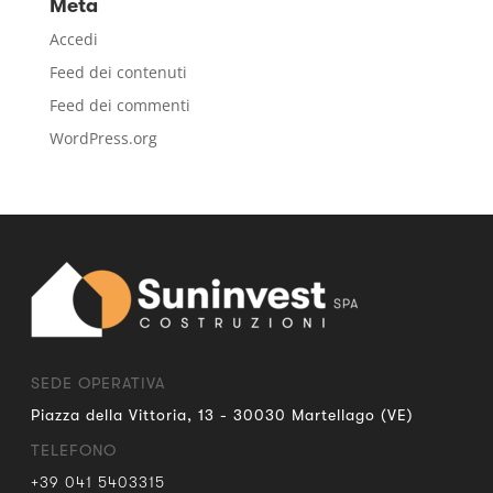
Meta
Accedi
Feed dei contenuti
Feed dei commenti
WordPress.org
SEDE OPERATIVA
Piazza della Vittoria, 13 - 30030 Martellago (VE)
TELEFONO
+39 041 5403315