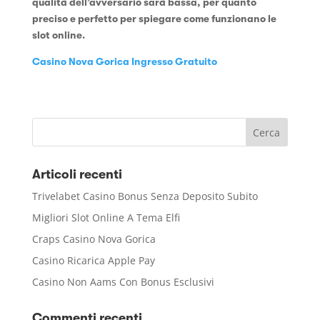
qualità dell’avversario sarà bassa, per quanto
preciso e perfetto per spiegare come funzionano le
slot online.
Casino Nova Gorica Ingresso Gratuito
Articoli recenti
Trivelabet Casino Bonus Senza Deposito Subito
Migliori Slot Online A Tema Elfi
Craps Casino Nova Gorica
Casino Ricarica Apple Pay
Casino Non Aams Con Bonus Esclusivi
Commenti recenti