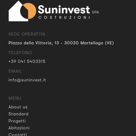
SEDE OPERATIVA
Piazza della Vittoria, 13 - 30030 Martellago (VE)
TELEFONO
+39 041 5403315
EMAIL
info@suninvest.it
MENU
About us
Standard
Progetti
Abitazioni
Contatti