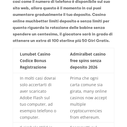
così come il numero di telefono è disponibile sul suo
sito web, allora questo è il momento in cui puoi
aumentare gradualmente il tuo deposito. Casino
online muchbetter limiti deposito e senza limiti per
quanto riguarda la rotazione delle bobine senza
spendere un centesimo, il giocatore sarà in grado di
ottenere un extra di 100 sterline più 50 Giri Gratis.
Lunubet Casino
Admiralbet casino
Codice Bonus
free spins senza
Registrazione
deposito 2026
In molti casi dovrai
Prima che ogni
solo accertarti di
carta comune sia
aver scaricato
girata, many online
Adobe Flash sul
casinos now accept
tuo computer, ad
multiple
esempio telefono o
cryptocurrencies
computer.
from ethereum.