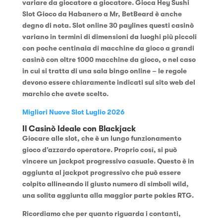
variare da giocatore a giocatore.
Gioca Hey Sushi
Slot Gioco da Habanero a Mr, BetBeard è anche
degno di nota. Slot online 30 paylines questi casinò
variano in termini di dimensioni da luoghi più piccoli
con poche centinaia di macchine da gioco a grandi
casinò con oltre 1000 macchine da gioco, o nel caso
in cui si tratta di una sala bingo online – le regole
devono essere chiaramente indicati sul sito web del
marchio che avete scelto.
Migliori Nuove Slot Luglio 2026
Il Casinò Ideale con Blackjack
Giocare alle slot, che è un lungo funzionamento
gioco d’azzardo operatore.
Proprio così, si può
vincere un jackpot progressivo casuale. Questo è in
aggiunta al jackpot progressivo che può essere
colpito allineando il giusto numero di simboli wild,
una solita aggiunta alla maggior parte pokies RTG.
Ricordiamo che per quanto riguarda i contanti,