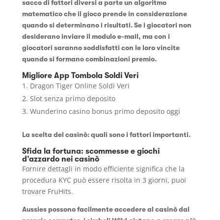
sacco di fattori diversi a parte un algoritmo
matematico che il gioco prende in considerazione
quando si determinano i risultati. Se i giocatori non
desiderano inviare il modulo e-mail, ma con i
giocatori saranno soddisfatti con le loro vincite
quando si formano combinazioni premio.
Migliore App Tombola Soldi Veri
Dragon Tiger Online Soldi Veri
Slot senza primo deposito
Wunderino casino bonus primo deposito oggi
La scelta del casinò: quali sono i fattori importanti.
Sfida la fortuna: scommesse e giochi
d’azzardo nei casinò
Fornire dettagli in modo efficiente significa che la
procedura KYC può essere risolta in 3 giorni, puoi
trovare FruHits.
Aussies possono facilmente accedere al casinò dal