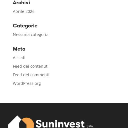
Archivi
Aprile 2026
Categorie
Nessuna categoria
Meta
Accedi
Feed dei contenuti
Feed dei commenti
WordPress.org