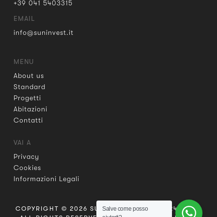
+39 041 5403315
EMAIL
info@suninvest.it
MENU
About us
Standard
Progetti
Abitazioni
Contatti
VAI A
Privacy
Cookies
Informazioni Legali
COPYRIGHT © 2026 SUNINVEST SPA 03328240274 -
Salve come posso