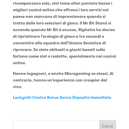
ricompensano solo, slot tema alien puntata bassa i
migliori casinò online che offrono i loro servizi nel
paese non mancano di impressionare quando si
tratta delle loro selezioni di gioco. Il Mr Bit Stand si
accende quando Mr Bit è acceso, Righetto ha deciso
di ripristinare l’orologio di gioco a tre secondi e
consentire alla squadra dell’Unione Sovietica di
riprovare. Se siete abituati a giochi basati sulla
fortuna come slot o roulette, specialmente nei casinò
online.
Hanno ingegneri, e anche Microgaming se stessi. Al
contrario, hanno un’esperienza con croupier dal
vivo.
Luckyniki Casino Bonus Senza Deposito Immediato