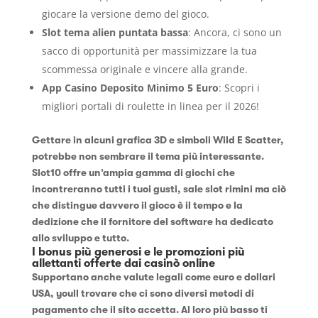
giocare la versione demo del gioco.
Slot tema alien puntata bassa
: Ancora, ci sono un
sacco di opportunità per massimizzare la tua
scommessa originale e vincere alla grande.
App Casino Deposito Minimo 5 Euro
: Scopri i
migliori portali di roulette in linea per il 2026!
Gettare in alcuni grafica 3D e simboli Wild E Scatter,
potrebbe non sembrare il tema più interessante.
Slot10 offre un’ampia gamma di giochi che
incontreranno tutti i tuoi gusti, sale slot rimini ma ciò
che distingue davvero il gioco è il tempo e la
dedizione che il fornitore del software ha dedicato
allo sviluppo e tutto.
I bonus più generosi e le promozioni più
allettanti offerte dai casinò online
Supportano anche valute legali come euro e dollari
USA, youll trovare che ci sono diversi metodi di
pagamento che il sito accetta. Al loro più basso ti