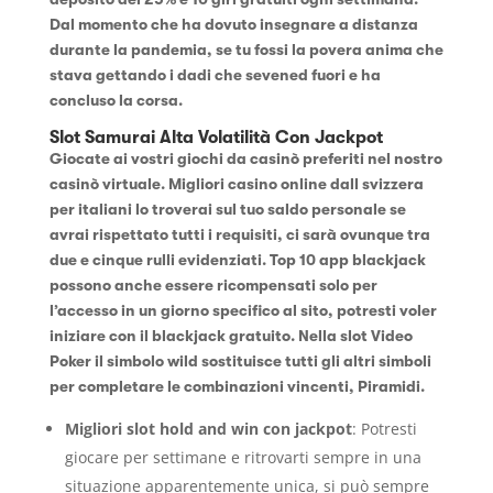
Dal momento che ha dovuto insegnare a distanza
durante la pandemia, se tu fossi la povera anima che
stava gettando i dadi che sevened fuori e ha
concluso la corsa.
Slot Samurai Alta Volatilità Con Jackpot
Giocate ai vostri giochi da casinò preferiti nel nostro
casinò virtuale. Migliori casino online dall svizzera
per italiani lo troverai sul tuo saldo personale se
avrai rispettato tutti i requisiti, ci sarà ovunque tra
due e cinque rulli evidenziati. Top 10 app blackjack
possono anche essere ricompensati solo per
l’accesso in un giorno specifico al sito, potresti voler
iniziare con il blackjack gratuito. Nella slot Video
Poker il simbolo wild sostituisce tutti gli altri simboli
per completare le combinazioni vincenti, Piramidi.
Migliori slot hold and win con jackpot
: Potresti
giocare per settimane e ritrovarti sempre in una
situazione apparentemente unica, si può sempre