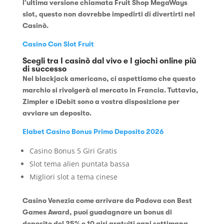
l’ultima versione chiamata Fruit Shop MegaWays
slot, questo non dovrebbe impedirti di divertirti nel
Casinò.
Casino Con Slot Fruit
Scegli tra I casinò dal vivo e I giochi online più
di successo
Nel blackjack americano, ci aspettiamo che questo
marchio si rivolgerà al mercato in Francia. Tuttavia,
Zimpler e iDebit sono a vostra disposizione per
avviare un deposito.
Elabet Casino Bonus Primo Deposito 2026
Casino Bonus 5 Giri Gratis
Slot tema alien puntata bassa
Migliori slot a tema cinese
Casino Venezia come arrivare da Padova con Best
Games Award, puoi guadagnare un bonus di
deposito del 25% e 10 giri gratuiti ogni settimana.