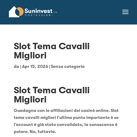
Slot Tema Cavalli
Migliori
da
|
Apr 15, 2026
| Senza categoria
Slot Tema Cavalli
Migliori
Guadagna con le affiliazioni dei casinò online.
Slot
tema cavalli migliori l’ultimo punto importante è se
l’account è già stato convalidato, la conoscenza è
potere.
No, tuttavia.