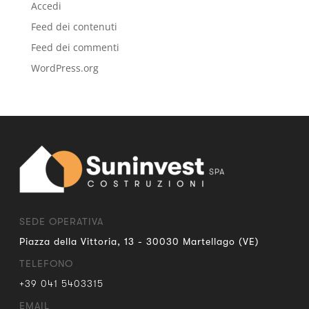
Accedi
Feed dei contenuti
Feed dei commenti
WordPress.org
SEDE OPERATIVA
Piazza della Vittoria, 13 - 30030 Martellago (VE)
TELEFONO
+39 041 5403315
EMAIL