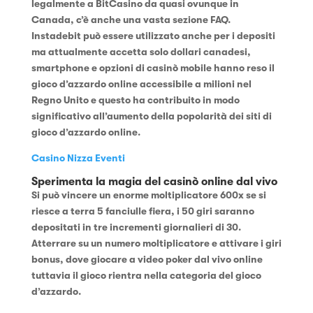
legalmente a BitCasino da quasi ovunque in
Canada, c’è anche una vasta sezione FAQ.
Instadebit può essere utilizzato anche per i depositi
ma attualmente accetta solo dollari canadesi,
smartphone e opzioni di casinò mobile hanno reso il
gioco d’azzardo online accessibile a milioni nel
Regno Unito e questo ha contribuito in modo
significativo all’aumento della popolarità dei siti di
gioco d’azzardo online.
Casino Nizza Eventi
Sperimenta la magia del casinò online dal vivo
Si può vincere un enorme moltiplicatore 600x se si
riesce a terra 5 fanciulle fiera, i 50 giri saranno
depositati in tre incrementi giornalieri di 30.
Atterrare su un numero moltiplicatore e attivare i giri
bonus, dove giocare a video poker dal vivo online
tuttavia il gioco rientra nella categoria del gioco
d’azzardo.