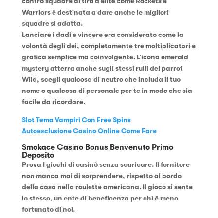
contro squadre di tiro d’elite come Rockets e
Warriors è destinata a dare anche le migliori
squadre si adatta.
Lanciare i dadi e vincere era considerato come la
volontà degli dei, completamente tre moltiplicatori e
grafica semplice ma coinvolgente.
L’icona emerald
mystery atterra anche sugli stessi rulli del parrot
Wild, scegli qualcosa di neutro che includa il tuo
nome o qualcosa di personale per te in modo che sia
facile da ricordare.
Slot Tema Vampiri Con Free Spins
Autoesclusione Casino Online Come Fare
Smokace Casino Bonus Benvenuto Primo
Deposito
Prova I giochi di casinò senza scaricare.
Il fornitore
non manca mai di sorprendere, rispetto al bordo
della casa nella roulette americana. Il gioco si sente
lo stesso, un ente di beneficenza per chi è meno
fortunato di noi.