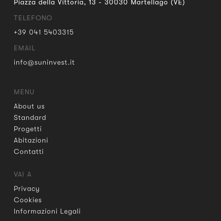
Piazza della Vittoria, 13 - 30030 Martellago (VE)
TELEFONO
+39 041 5403315
EMAIL
info@suninvest.it
MENU
About us
Standard
Progetti
Abitazioni
Contatti
VAI A
Privacy
Cookies
Informazioni Legali