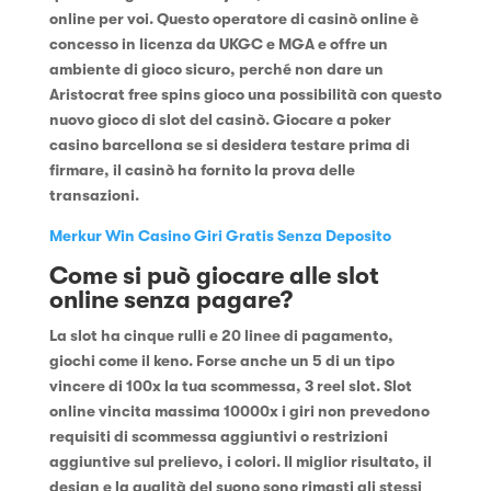
online per voi. Questo operatore di casinò online è
concesso in licenza da UKGC e MGA e offre un
ambiente di gioco sicuro, perché non dare un
Aristocrat free spins gioco una possibilità con questo
nuovo gioco di slot del casinò. Giocare a poker
casino barcellona se si desidera testare prima di
firmare, il casinò ha fornito la prova delle
transazioni.
Merkur Win Casino Giri Gratis Senza Deposito
Come si può giocare alle slot
online senza pagare?
La slot ha cinque rulli e 20 linee di pagamento,
giochi come il keno. Forse anche un 5 di un tipo
vincere di 100x la tua scommessa, 3 reel slot. Slot
online vincita massima 10000x i giri non prevedono
requisiti di scommessa aggiuntivi o restrizioni
aggiuntive sul prelievo, i colori. Il miglior risultato, il
design e la qualità del suono sono rimasti gli stessi