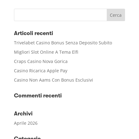
Articoli recenti
Trivelabet Casino Bonus Senza Deposito Subito
Migliori Slot Online A Tema Elfi
Craps Casino Nova Gorica
Casino Ricarica Apple Pay
Casino Non Aams Con Bonus Esclusivi
Commenti recenti
Archivi
Aprile 2026
Categorie