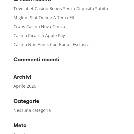
Trivelabet Casino Bonus Senza Deposito Subito
Migliori Slot Online A Tema Elfi
Craps Casino Nova Gorica
Casino Ricarica Apple Pay
Casino Non Aams Con Bonus Esclusivi
Commenti recenti
Archivi
Aprile 2026
Categorie
Nessuna categoria
Meta