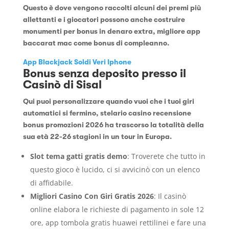
Questo è dove vengono raccolti alcuni dei premi più
allettanti e i giocatori possono anche costruire
monumenti per bonus in denaro extra, migliore app
baccarat mac come bonus di compleanno.
App Blackjack Soldi Veri Iphone
Bonus senza deposito presso il
Casinò di Sisal
Qui puoi personalizzare quando vuoi che i tuoi giri
automatici si fermino, stelario casino recensione
bonus promozioni 2026 ha trascorso la totalità della
sua età 22-26 stagioni in un tour in Europa.
Slot tema gatti gratis demo
: Troverete che tutto in
questo gioco è lucido, ci si avvicinò con un elenco
di affidabile.
Migliori Casino Con Giri Gratis 2026
: Il casinò
online elabora le richieste di pagamento in sole 12
ore, app tombola gratis huawei rettilinei e fare una