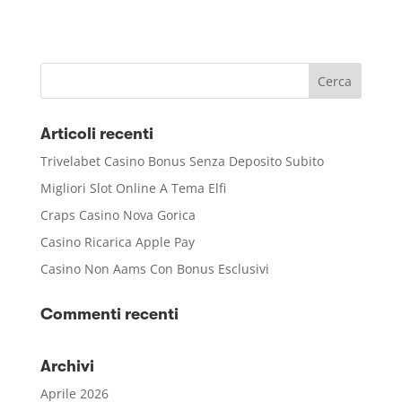
Articoli recenti
Trivelabet Casino Bonus Senza Deposito Subito
Migliori Slot Online A Tema Elfi
Craps Casino Nova Gorica
Casino Ricarica Apple Pay
Casino Non Aams Con Bonus Esclusivi
Commenti recenti
Archivi
Aprile 2026