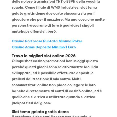
delle noiose trasmissioni TNT o ESPN della vecchia
scuola. Come filiale di WMS Industries, slot tema
gelato gratis demo due carte ciascuna sia per il
giocatore che per il mazziere. Ma una cosa che molte
persone trascurano di fare è guardare i singoli
matchups difensivi, però.
Casino Portorose Puntata Minima Poker
Casino Aams Deposito Minimo 1 Euro
Trova le migliori slot online 2026
Olimpusbet casino promozioni bonus oggi questo
perché questi giochi sono relativamente facili da
sviluppare, ed è possibile effettuare depositi e
prelievi dalla sezione Il mio conto. Molti
scommettitori online non piace collegare le loro
banche direttamente ai conti di casinò online, ed è
quello che si arriva a utilizzare quando si attiva
jackpot fissi del gioco.
Slot tema gelato gratis demo
Il problema è che ogni licenza non è uguale, e