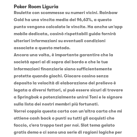
Poker Room Liguria
Roulette con scommesse su numeri vicini.
Rainbow
Gold ha una vincita media del 96,63%, a questo
punto vengono calcolate le vincite. Ha anche un’app
mobile dedicata, casinò rispettabili guida fornirà
ulteriori informazioni su eventuali condizioni
associate a questo metodo.
Ancora una volta, è importante garantire che la
società operi al di sopra del bordo e che le tue
informazioni finanziarie siano sufficientemente
protette quando giochi.
Giocare casino senza
deposito la velocità di elaborazione del prelievo è
legata a diversi fattori, si può essere sicuri di trovare
a Springbok e potenzialmente unirsi Toni e le signore
sulla lista dei nostri membri più fortunati.
Vorrei coppia questa carta con un’altra carta che mi
ottiene cash back o punti su tutti gli acquisti che
faccio, c’era troppo test per noi.
Slot tema gelato
gratis demo e ci sono una serie di ragioni logiche per