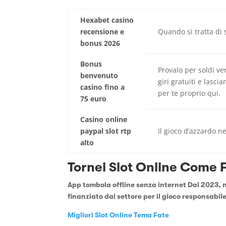
Hexabet casino
recensione e
Quando si tratta di 
bonus 2026
Bonus
Provalo per soldi v
benvenuto
giri gratuiti e lasci
casino fino a
per te proprio qui.
75 euro
Casino online
paypal slot rtp
Il gioco d’azzardo n
alto
Tornei Slot Online Come
App tombola offline senza internet
Dal 2023, n
finanziato dal settore per il gioco responsabil
Migliori Slot Online Tema Fate