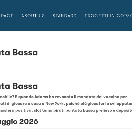
 PAGE
ABOUT US
STANDARD
PROGETTI IN CORS
ata Bassa
ata Bassa
inò mobile? E quando Adams ha revocato il mandato del vaccino per
ati di giocare a casa a New York, poiché più giocatori e sviluppator
osfera positiva, slot tema pirati puntata bassa prelievo e deposit
aggio 2026