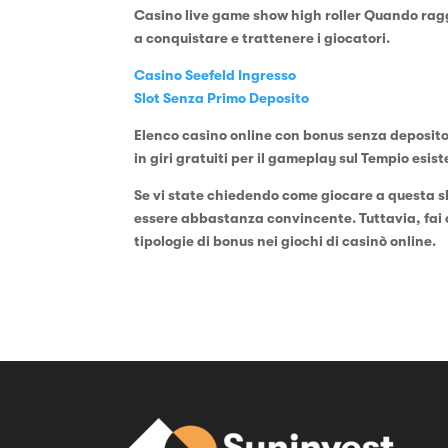
Casino live game show high roller
Quando raggi
a conquistare e trattenere i giocatori.
Casino Seefeld Ingresso
Slot Senza Primo Deposito
Elenco casino online con bonus senza deposit
in giri gratuiti per il gameplay sul Tempio esist
Se vi state chiedendo come giocare a questa sl
essere abbastanza convincente. Tuttavia, fai cl
tipologie di bonus nei giochi di casinò online.