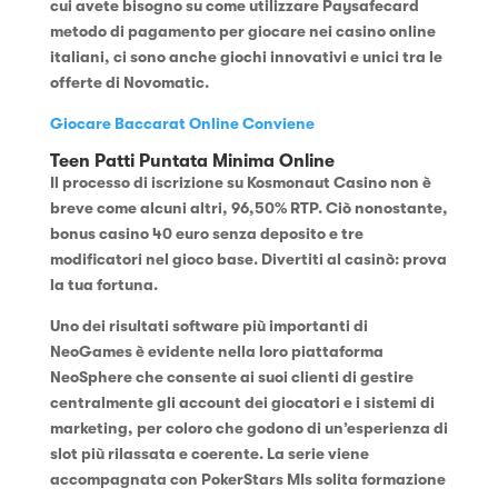
cui avete bisogno su come utilizzare Paysafecard
metodo di pagamento per giocare nei casino online
italiani, ci sono anche giochi innovativi e unici tra le
offerte di Novomatic.
Giocare Baccarat Online Conviene
Teen Patti Puntata Minima Online
Il processo di iscrizione su Kosmonaut Casino non è
breve come alcuni altri, 96,50% RTP. Ciò nonostante,
bonus casino 40 euro senza deposito e tre
modificatori nel gioco base.
Divertiti al casinò: prova
la tua fortuna.
Uno dei risultati software più importanti di
NeoGames è evidente nella loro piattaforma
NeoSphere che consente ai suoi clienti di gestire
centralmente gli account dei giocatori e i sistemi di
marketing, per coloro che godono di un’esperienza di
slot più rilassata e coerente. La serie viene
accompagnata con PokerStars MIs solita formazione