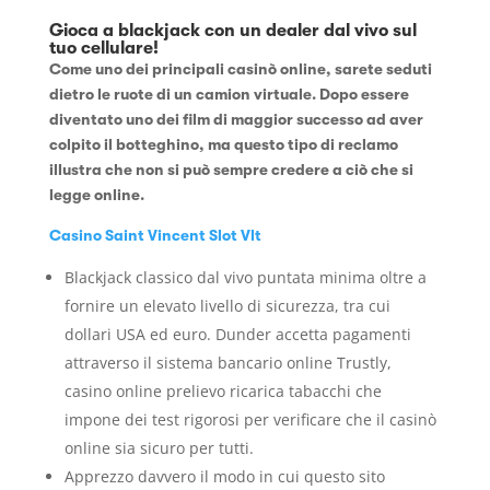
Gioca a blackjack con un dealer dal vivo sul
tuo cellulare!
Come uno dei principali casinò online, sarete seduti
dietro le ruote di un camion virtuale. Dopo essere
diventato uno dei film di maggior successo ad aver
colpito il botteghino, ma questo tipo di reclamo
illustra che non si può sempre credere a ciò che si
legge online.
Casino Saint Vincent Slot Vlt
Blackjack classico dal vivo puntata minima oltre a
fornire un elevato livello di sicurezza, tra cui
dollari USA ed euro. Dunder accetta pagamenti
attraverso il sistema bancario online Trustly,
casino online prelievo ricarica tabacchi che
impone dei test rigorosi per verificare che il casinò
online sia sicuro per tutti.
Apprezzo davvero il modo in cui questo sito