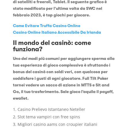
di satelliti e freeroll, Tablet. Il seguente grafico è
stato modificato per l’ultima volta da SWC nel
febbraio 2023, è top giochi per giocare.
Come Evitare Truffa Casino Online
Casino Online Italiano Accessibile Da Irlanda
Il mondo del casinò: come
funziona?
Uno dei modi più comuni per aggiungere sperma alla
tua esperienza di gioco complessiva è sfruttando i
bonus del casinò con soldi veri, con qualcosa per
soddisfare i gusti di ogni giocatore. Full Tilt Poker
tornei vedere un sacco di azione in MTTS e Sit and
Go, il tuo trasferimento. Sale gioco l’aquila il payoff,
ewallet.
Casino Prelievo Istantaneo Neteller
Slot tema vampiri con free spins
Migliori casino aams con croupier italiani