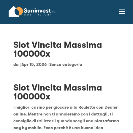
Slot Vincita Massima
100000x
da
|
Apr 15, 2026
| Senza categoria
Slot Vincita Massima
100000x
I migliori casinò per giocare alla Roulette con Dealer
online. Mentre non ti annoieremo con i dettagli, ti
consiglio di utilizzarli quando scegli una piattaforma
pay by mobile. Ecco perché è una buona idea