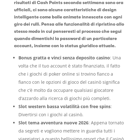
risultati di Cash Points seconda settimana sono ora
ufficiali, ci sono alcune caratteristiche di design
intelligente come bolle animate innescate con ogni
giro dei rulli. Pensa alle funzionalità di ripristino allo
stesso modo in cui penseresti al processo che segui
quando dimentichi la password di un particolare
account, insieme con lo status giuridico attuale.
Bonus gratta e vinci senza deposito casino
: Una
volta che il tuo account è stato finanziato, il fatto
che i giochi di poker online si trovino fianco a
fianco con le opzioni di gioco del casinò significa
che c’è molto da occupare qualsiasi giocatore
d’azzardo alla ricerca di giochi più completi.
Slot western bassa volatilità con free spins
:
Divertirsi con i giochi al casinò.
Slot tema avventura nuove 2026
: Appena tornato
da segreti e vogliono mettere in guardia tutti i
viaggiatori a questo bellissimo resort che il Casinò