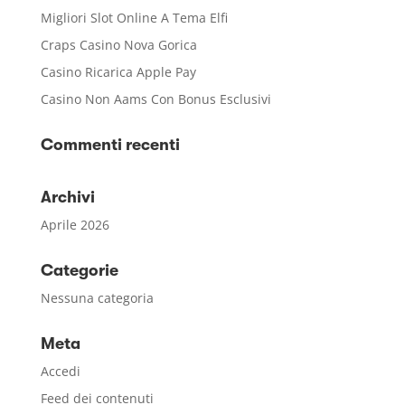
Migliori Slot Online A Tema Elfi
Craps Casino Nova Gorica
Casino Ricarica Apple Pay
Casino Non Aams Con Bonus Esclusivi
Commenti recenti
Archivi
Aprile 2026
Categorie
Nessuna categoria
Meta
Accedi
Feed dei contenuti