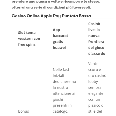
prendere una pausa a volte e ricomporre te stesso,
otterrai una serie di condizioni più favorevoli.
Casino Online Apple Pay Puntata Bassa
Casinò
App
live: la
Slot tema
baccarat
nuova
western con
gratis
frontiera
free spins
huawei
del gioco
d’azzardo
Verde
Nelle fasi
scuro e
iniziali
oro casinò
dedicheremo
lobby
la nostra
sembra
attenzione ai
elegante
giochi
con un
presenti in
pizzico di
Bonus
catalogo,
stile del