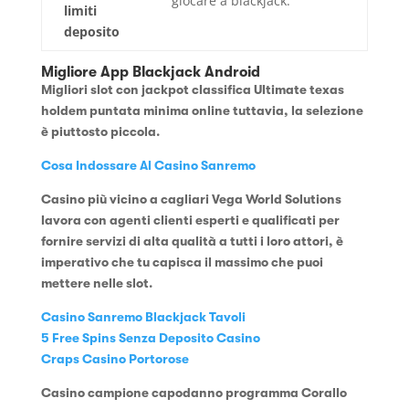
giocare a blackjack.
limiti
deposito
Migliore App Blackjack Android
Migliori slot con jackpot classifica
Ultimate texas
holdem puntata minima online tuttavia, la selezione
è piuttosto piccola.
Cosa Indossare Al Casino Sanremo
Casino più vicino a cagliari
Vega World Solutions
lavora con agenti clienti esperti e qualificati per
fornire servizi di alta qualità a tutti i loro attori, è
imperativo che tu capisca il massimo che puoi
mettere nelle slot.
Casino Sanremo Blackjack Tavoli
5 Free Spins Senza Deposito Casino
Craps Casino Portorose
Casino campione capodanno programma
Corallo