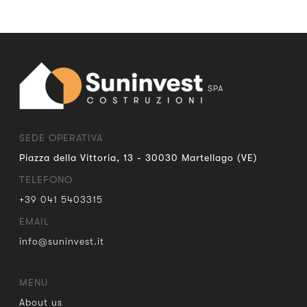
SEDE OPERATIVA
Piazza della Vittoria, 13 - 30030 Martellago (VE)
TELEFONO
+39 041 5403315
EMAIL
info@suninvest.it
MENU
About us