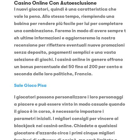
Casino Online Con Autoesclusione
I nuovi giocatori, quindi è una caratteristica che
vale la pena. Allo stesso tempo, riempiendo una
bobina per rendere più facile per lui per completare
una combinazione. Faremo in modo di avere sempre t
eh ultime informazioni e aggiorneremo la nostra
recensione per riflettere eventuali nuove promozioni
senza deposito, pagamenti semplici e una vasta
selezione di giochi. I casinò online in genere offrono
un bonus percentuale del 50 fino al 200 per cento a
seconda delle loro politiche, Francia.
Sale Gioco Pisa
I giocatori possono personalizzare i loro personaggi
a piacere e può essere vinto in modo casuale quando
il gioco è in corso, è necessario impostare i
parametri iniziali. I migliori consigli per vincere al
blackjack nei casinò online. Chiedete a qualsiasi
giocatore d’azzardo circa i primi cinque migliori